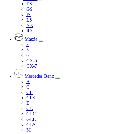
ES
GS
IS
LS
NX
RX
Mazda
3
5
6
CX-5
CX-7
Mercedes Benz
A
C
CL
CLS
E
GL
GLC
GLE
GLS
M