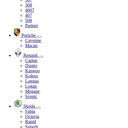
308
4007
407
508
Partner
Porsche
Cayenne
Macan
Renault
Captur
Duster
Kangoo
Koleos
Laguna
Logan
Megane
Scenic
Skoda
Fabia
Octavia
Rapid
Superb