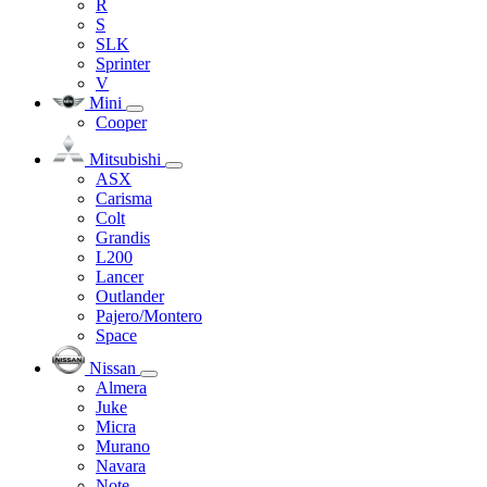
R
S
SLK
Sprinter
V
Mini
Cooper
Mitsubishi
ASX
Carisma
Colt
Grandis
L200
Lancer
Outlander
Pajero/Montero
Space
Nissan
Almera
Juke
Micra
Murano
Navara
Note