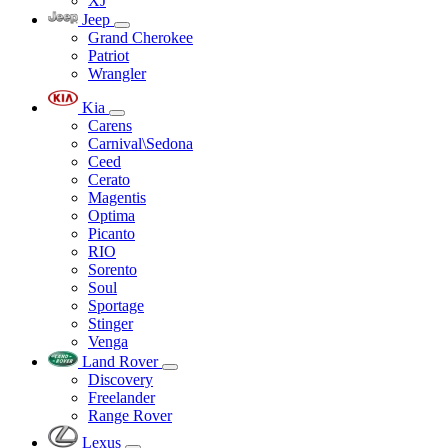
XJ
Jeep
Grand Cherokee
Patriot
Wrangler
Kia
Carens
Carnival\Sedona
Ceed
Cerato
Magentis
Optima
Picanto
RIO
Sorento
Soul
Sportage
Stinger
Venga
Land Rover
Discovery
Freelander
Range Rover
Lexus