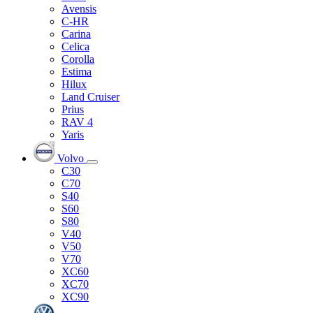
Avensis
C-HR
Carina
Celica
Corolla
Estima
Hilux
Land Cruiser
Prius
RAV 4
Yaris
Volvo
C30
C70
S40
S60
S80
V40
V50
V70
XC60
XC70
XC90