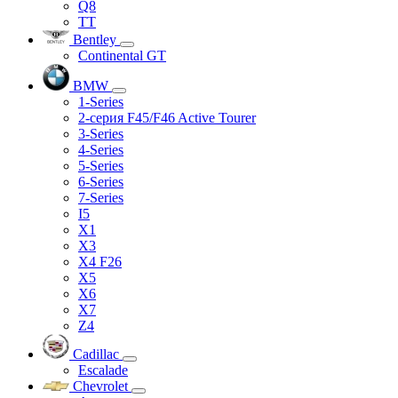
Q8
TT
Bentley
Continental GT
BMW
1-Series
2-серия F45/F46 Active Tourer
3-Series
4-Series
5-Series
6-Series
7-Series
I5
X1
X3
X4 F26
X5
X6
X7
Z4
Cadillac
Escalade
Chevrolet