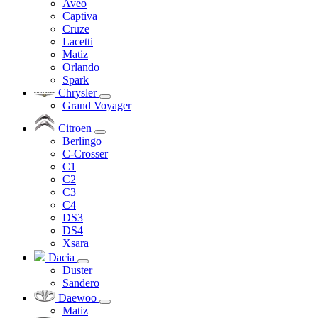
Aveo
Captiva
Cruze
Lacetti
Matiz
Orlando
Spark
Chrysler
Grand Voyager
Citroen
Berlingo
C-Crosser
C1
C2
C3
C4
DS3
DS4
Xsara
Dacia
Duster
Sandero
Daewoo
Matiz