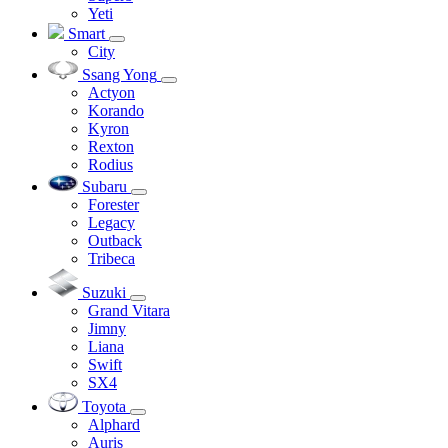
Yeti
Smart
City
Ssang Yong
Actyon
Korando
Kyron
Rexton
Rodius
Subaru
Forester
Legacy
Outback
Tribeca
Suzuki
Grand Vitara
Jimny
Liana
Swift
SX4
Toyota
Alphard
Auris