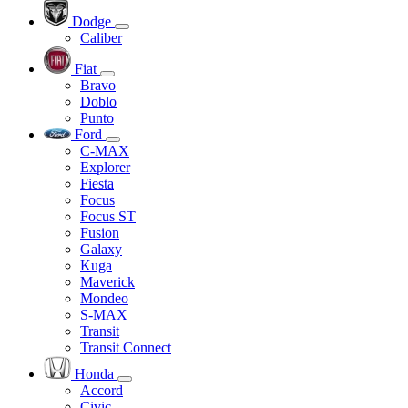
Dodge
Caliber
Fiat
Bravo
Doblo
Punto
Ford
C-MAX
Explorer
Fiesta
Focus
Focus ST
Fusion
Galaxy
Kuga
Maverick
Mondeo
S-MAX
Transit
Transit Connect
Honda
Accord
Civic