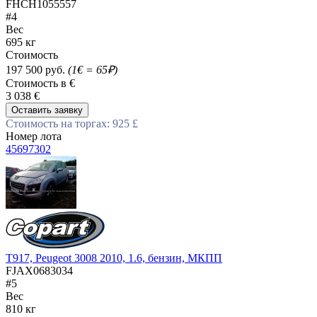
FHCH1055557
#4
Вес
695 кг
Стоимость
197 500 руб.
(1€ = 65₽)
Стоимость в €
3 038 €
Оставить заявку
Стоимость на торгах: 925 £
Номер лота
45697302
T917, Peugeot 3008 2010, 1.6, бензин, МКПП
FJAX0683034
#5
Вес
810 кг