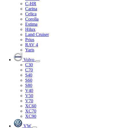
C-HR
Carina
Celica
Corolla
Estima
Hilux
Land Cruiser
Prius
RAV 4
Yaris
Volvo
C30
C70
S40
S60
S80
V40
V50
V70
XC60
XC70
XC90
VW