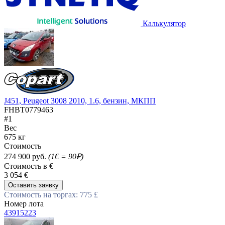
Калькулятор
J451, Peugeot 3008 2010, 1.6, бензин, МКПП
FHBT0779463
#1
Вес
675 кг
Стоимость
274 900 руб.
(1€ = 90₽)
Стоимость в €
3 054 €
Оставить заявку
Стоимость на торгах: 775 £
Номер лота
43915223