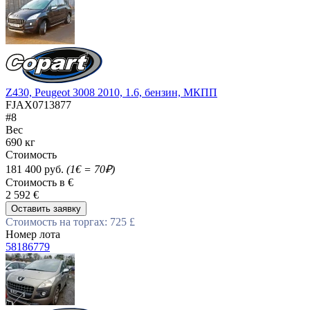
Z430, Peugeot 3008 2010, 1.6, бензин, МКПП
FJAX0713877
#8
Вес
690 кг
Стоимость
181 400 руб.
(1€ = 70₽)
Стоимость в €
2 592 €
Оставить заявку
Стоимость на торгах: 725 £
Номер лота
58186779