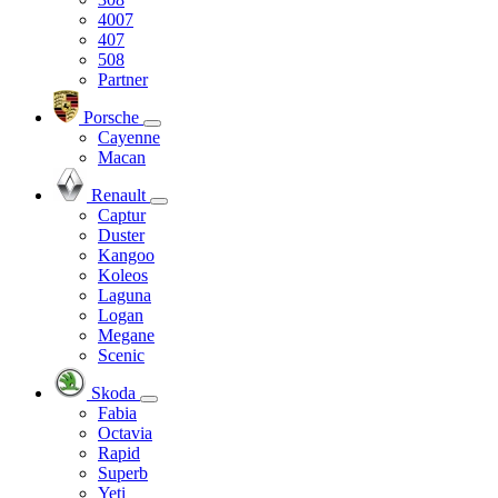
4007
407
508
Partner
Porsche
Cayenne
Macan
Renault
Captur
Duster
Kangoo
Koleos
Laguna
Logan
Megane
Scenic
Skoda
Fabia
Octavia
Rapid
Superb
Yeti