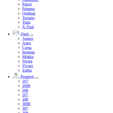
Patrol
Primera
Qashqai
Terrano
Tiida
X-Trail
Opel
Antara
Astra
Corsa
Insignia
Mokka
Vectra
Vivaro
Zafira
Peugeot
107
2008
206
207
208
3008
307
308