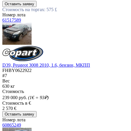
Оставить заявку
Стоимость на торгах: 575 £
Номер лота
61517589
D39, Peugeot 3008 2010, 1.6, бензин, МКПП
FHBY0622922
#7
Вес
630 кг
Стоимость
239 000 руб.
(1€ = 93₽)
Стоимость в €
2 570 €
Оставить заявку
Номер лота
60865249