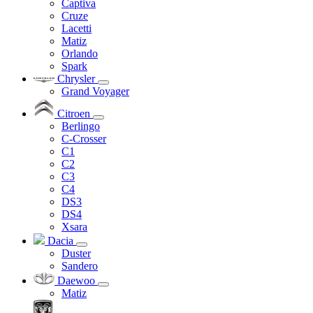
Captiva
Cruze
Lacetti
Matiz
Orlando
Spark
Chrysler
Grand Voyager
Citroen
Berlingo
C-Crosser
C1
C2
C3
C4
DS3
DS4
Xsara
Dacia
Duster
Sandero
Daewoo
Matiz