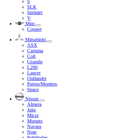
S
SLK
Sprinter
V
Mini
Cooper
Mitsubishi
ASX
Carisma
Colt
Grandis
L200
Lancer
Outlander
Pajero/Montero
Space
Nissan
Almera
Juke
Micra
Murano
Navara
Note
Pathfinder