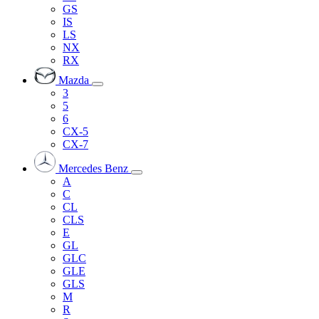
GS
IS
LS
NX
RX
Mazda
3
5
6
CX-5
CX-7
Mercedes Benz
A
C
CL
CLS
E
GL
GLC
GLE
GLS
M
R