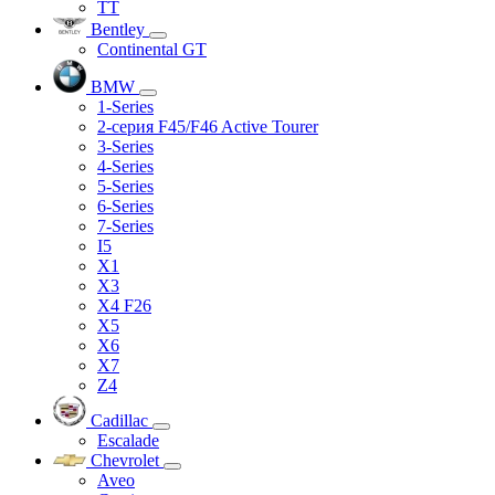
TT
Bentley
Continental GT
BMW
1-Series
2-серия F45/F46 Active Tourer
3-Series
4-Series
5-Series
6-Series
7-Series
I5
X1
X3
X4 F26
X5
X6
X7
Z4
Cadillac
Escalade
Chevrolet
Aveo