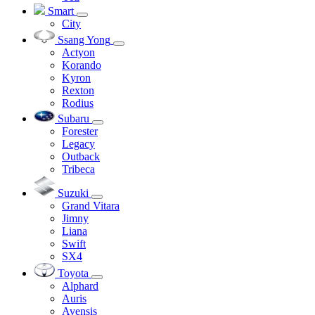
Smart
City
Ssang Yong
Actyon
Korando
Kyron
Rexton
Rodius
Subaru
Forester
Legacy
Outback
Tribeca
Suzuki
Grand Vitara
Jimny
Liana
Swift
SX4
Toyota
Alphard
Auris
Avensis