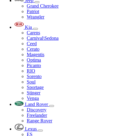
Jeep
Grand Cherokee
Patriot
Wrangler
Kia
Carens
Carnival\Sedona
Ceed
Cerato
Magentis
Optima
Picanto
RIO
Sorento
Soul
Sportage
Stinger
Venga
Land Rover
Discovery
Freelander
Range Rover
Lexus
ES