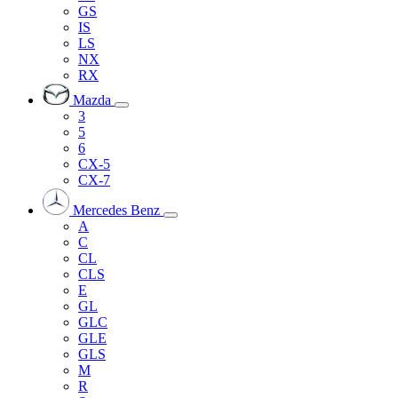
GS
IS
LS
NX
RX
Mazda
3
5
6
CX-5
CX-7
Mercedes Benz
A
C
CL
CLS
E
GL
GLC
GLE
GLS
M
R