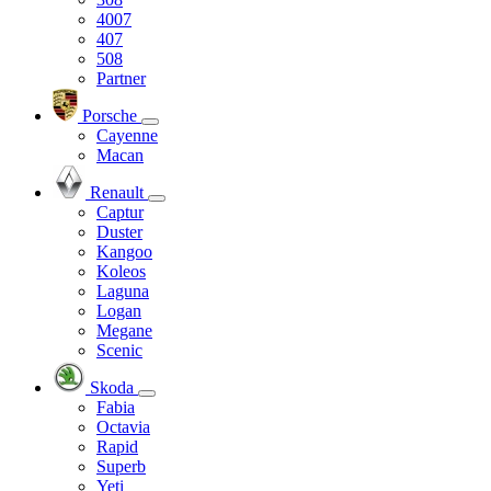
4007
407
508
Partner
Porsche
Cayenne
Macan
Renault
Captur
Duster
Kangoo
Koleos
Laguna
Logan
Megane
Scenic
Skoda
Fabia
Octavia
Rapid
Superb
Yeti