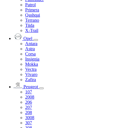
Patrol
Primera
Qashqai
Terrano
Tiida
X-Trail
Opel
Antara
Astra
Corsa
Insignia
Mokka
Vectra
Vivaro
Zafira
Peugeot
107
2008
206
207
208
3008
307
308