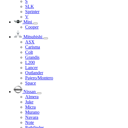
S
SLK
Sprinter
V
Mini
Cooper
Mitsubishi
ASX
Carisma
Colt
Grandis
L200
Lancer
Outlander
Pajero/Montero
Space
Nissan
Almera
Juke
Micra
Murano
Navara
Note
Pathfinder