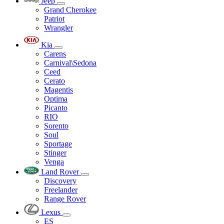
Jeep
Grand Cherokee
Patriot
Wrangler
Kia
Carens
Carnival\Sedona
Ceed
Cerato
Magentis
Optima
Picanto
RIO
Sorento
Soul
Sportage
Stinger
Venga
Land Rover
Discovery
Freelander
Range Rover
Lexus
ES