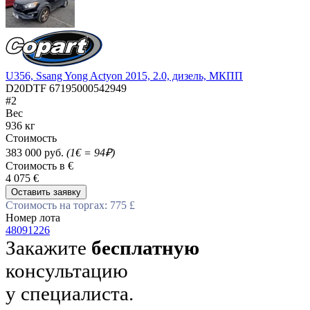
U356, Ssang Yong Actyon 2015, 2.0, дизель, МКПП
D20DTF 67195000542949
#2
Вес
936 кг
Стоимость
383 000 руб.
(1€ = 94₽)
Стоимость в €
4 075 €
Оставить заявку
Стоимость на торгах: 775 £
Номер лота
48091226
Закажите
бесплатную
консультацию
у специалиста.