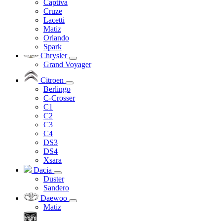
Captiva
Cruze
Lacetti
Matiz
Orlando
Spark
Chrysler
Grand Voyager
Citroen
Berlingo
C-Crosser
C1
C2
C3
C4
DS3
DS4
Xsara
Dacia
Duster
Sandero
Daewoo
Matiz