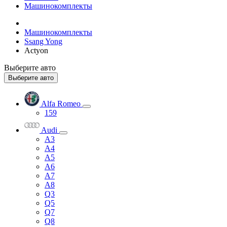
Машинокомплекты
Машинокомплекты
Ssang Yong
Actyon
Выберите авто
Выберите авто
Alfa Romeo
159
Audi
A3
A4
A5
A6
A7
A8
Q3
Q5
Q7
Q8