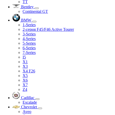
TT
Bentley
Continental GT
BMW
1-Series
2-серия F45/F46 Active Tourer
3-Series
4-Series
5-Series
6-Series
7-Series
I5
X1
X3
X4 F26
X5
X6
X7
Z4
Cadillac
Escalade
Chevrolet
Aveo