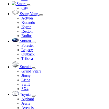
Smart
City
Ssang Yong
Actyon
Korando
Kyron
Rexton
Rodius
Subaru
Forester
Legacy
Outback
Tribeca
Suzuki
Grand Vitara
Jimny
Liana
Swift
SX4
Toyota
Alphard
Auris
Avensis