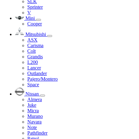
SLK
Sprinter
V
Mini
Cooper
Mitsubishi
ASX
Carisma
Colt
Grandis
L200
Lancer
Outlander
Pajero/Montero
Space
Nissan
Almera
Juke
Micra
Murano
Navara
Note
Pathfinder
Patrol