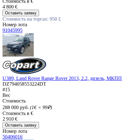
Стоимость в €
4 800 €
Оставить заявку
Стоимость на торгах: 950 £
Номер лота
91045995
U389, Land Rover Range Rover 2013, 2.2, дизель, МКПП
DZ794058553224DT
#15
Вес
Стоимость
288 000 руб.
(1€ = 99₽)
Стоимость в €
2 910 €
Оставить заявку
Номер лота
50406016