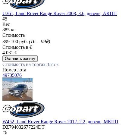
U361, Land Rover Range Rover 2008, 3.6, дизель, АКПП
#5
Вес
885 кг
Стоимость
399 100 руб.
(1€ = 99₽)
Стоимость в €
4 031 €
Оставить заявку
Стоимость на торгах: 675 £
Номер лота
49735076
W452, Land Rover Range Rover 2012, 2.2, дизель, МКПП
DZ794032677224DT
#6