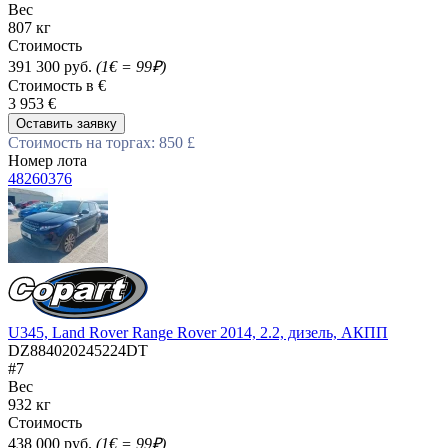
Вес
807 кг
Стоимость
391 300 руб.
(1€ = 99₽)
Стоимость в €
3 953 €
Оставить заявку
Стоимость на торгах: 850 £
Номер лота
48260376
U345, Land Rover Range Rover 2014, 2.2, дизель, АКПП
DZ884020245224DT
#7
Вес
932 кг
Стоимость
438 000 руб.
(1€ = 99₽)