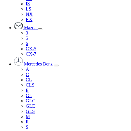
IS
LS
NX
RX
Mazda
3
5
6
CX-5
CX-7
Mercedes Benz
A
C
CL
CLS
E
GL
GLC
GLE
GLS
M
R
S