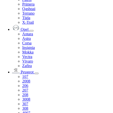
Primera
Qashqai
Terrano
Tiida
X-Trail
Opel
Antara
Astra
Corsa
Insignia
Mokka
Vectra
Vivaro
Zafira
Peugeot
107
2008
206
207
208
3008
307
308
4007