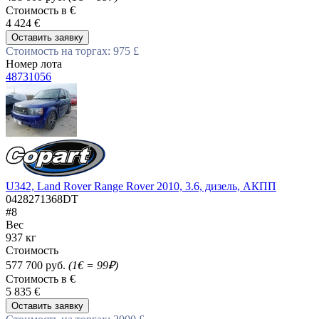
Стоимость в €
4 424 €
Оставить заявку
Стоимость на торгах: 975 £
Номер лота
48731056
U342, Land Rover Range Rover 2010, 3.6, дизель, АКПП
0428271368DT
#8
Вес
937 кг
Стоимость
577 700 руб.
(1€ = 99₽)
Стоимость в €
5 835 €
Оставить заявку