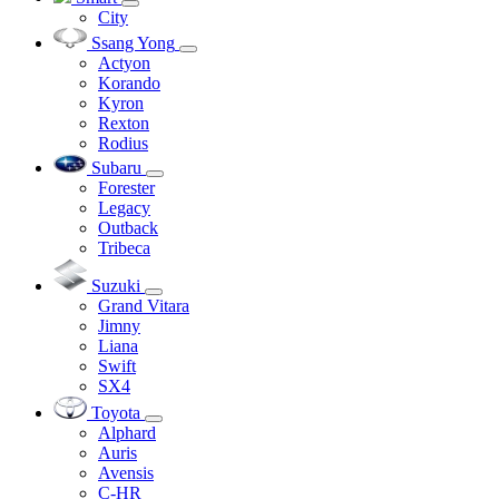
City
Ssang Yong
Actyon
Korando
Kyron
Rexton
Rodius
Subaru
Forester
Legacy
Outback
Tribeca
Suzuki
Grand Vitara
Jimny
Liana
Swift
SX4
Toyota
Alphard
Auris
Avensis
C-HR