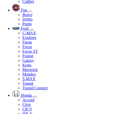
Caliber
Fiat
Bravo
Doblo
Punto
Ford
C-MAX
Explorer
Fiesta
Focus
Focus ST
Fusion
Galaxy
Kuga
Maverick
Mondeo
S-MAX
Transit
Transit Connect
Honda
Accord
Civic
CR-V
HR-V