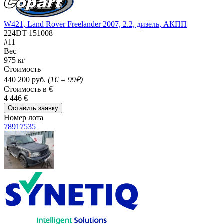
W421, Land Rover Freelander 2007, 2.2, дизель, АКПП
224DT 151008
#11
Вес
975 кг
Стоимость
440 200 руб.
(1€ = 99₽)
Стоимость в €
4 446 €
Оставить заявку
Номер лота
78917535