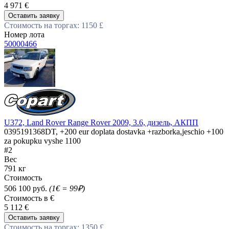
4 971 €
Оставить заявку
Стоимость на торгах: 1150 £
Номер лота
50000466
U372, Land Rover Range Rover 2009, 3.6, дизель, АКПП
0395191368DT, +200 eur doplata dostavka +razborka,jeschio +100
za pokupku vyshe 1100
#2
Вес
791 кг
Стоимость
506 100 руб.
(1€ = 99₽)
Стоимость в €
5 112 €
Оставить заявку
Стоимость на торгах: 1350 £