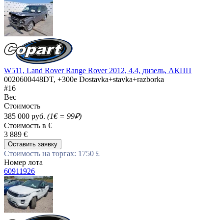
W511, Land Rover Range Rover 2012, 4.4, дизель, АКПП
0020600448DT, +300e Dostavka+stavka+razborka
#16
Вес
Стоимость
385 000 руб.
(1€ = 99₽)
Стоимость в €
3 889 €
Оставить заявку
Стоимость на торгах: 1750 £
Номер лота
60911926