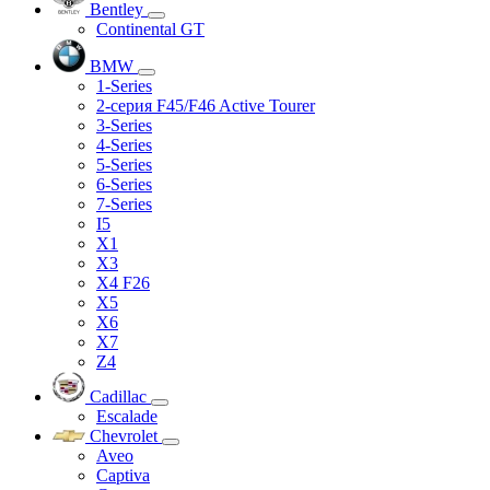
Bentley
Continental GT
BMW
1-Series
2-серия F45/F46 Active Tourer
3-Series
4-Series
5-Series
6-Series
7-Series
I5
X1
X3
X4 F26
X5
X6
X7
Z4
Cadillac
Escalade
Chevrolet
Aveo
Captiva