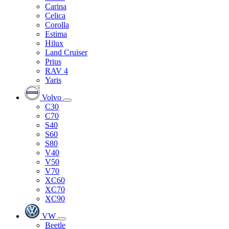
Carina
Celica
Corolla
Estima
Hilux
Land Cruiser
Prius
RAV 4
Yaris
Volvo
C30
C70
S40
S60
S80
V40
V50
V70
XC60
XC70
XC90
VW
Beetle