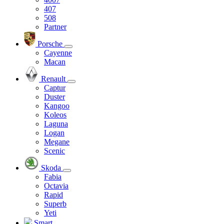
407
508
Partner
Porsche
Cayenne
Macan
Renault
Captur
Duster
Kangoo
Koleos
Laguna
Logan
Megane
Scenic
Skoda
Fabia
Octavia
Rapid
Superb
Yeti
Smart