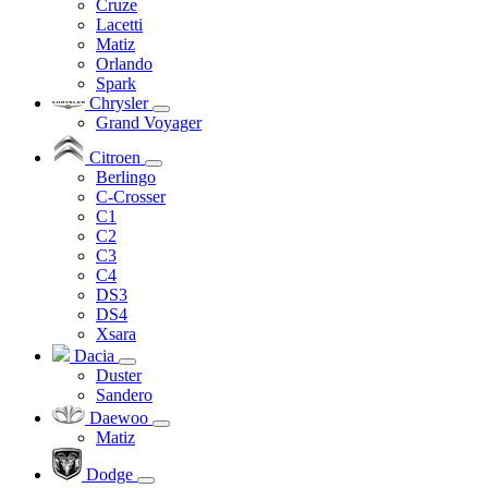
Cruze
Lacetti
Matiz
Orlando
Spark
Chrysler
Grand Voyager
Citroen
Berlingo
C-Crosser
C1
C2
C3
C4
DS3
DS4
Xsara
Dacia
Duster
Sandero
Daewoo
Matiz
Dodge