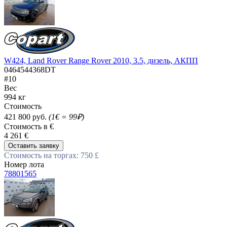
W424, Land Rover Range Rover 2010, 3.5, дизель, АКПП
0464544368DT
#10
Вес
994 кг
Стоимость
421 800 руб.
(1€ = 99₽)
Стоимость в €
4 261 €
Оставить заявку
Стоимость на торгах: 750 £
Номер лота
78801565