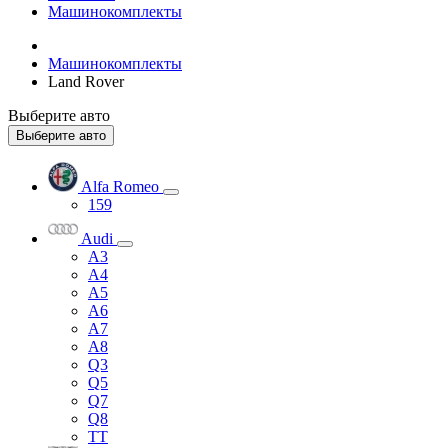
Машинокомплекты
Машинокомплекты
Land Rover
Выберите авто
Выберите авто
Alfa Romeo
159
Audi
A3
A4
A5
A6
A7
A8
Q3
Q5
Q7
Q8
TT