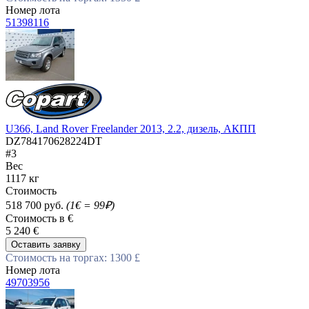
Номер лота
51398116
U366, Land Rover Freelander 2013, 2.2, дизель, АКПП
DZ784170628224DT
#3
Вес
1117 кг
Стоимость
518 700 руб.
(1€ = 99₽)
Стоимость в €
5 240 €
Оставить заявку
Стоимость на торгах: 1300 £
Номер лота
49703956