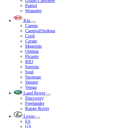
Grand Cherokee
Patriot
Wrangler
Kia
Carens
Carnival\Sedona
Ceed
Cerato
Magentis
Optima
Picanto
RIO
Sorento
Soul
Sportage
Stinger
Venga
Land Rover
Discovery
Freelander
Range Rover
Lexus
ES
GS