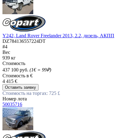
Y242, Land Rover Freelander 2013, 2.2, дизель, АКПП
DZ784136557224DT
#4
Вес
939 кг
Стоимость
437 100 руб.
(1€ = 99₽)
Стоимость в €
4 415 €
Оставить заявку
Стоимость на торгах: 725 £
Номер лота
50035716