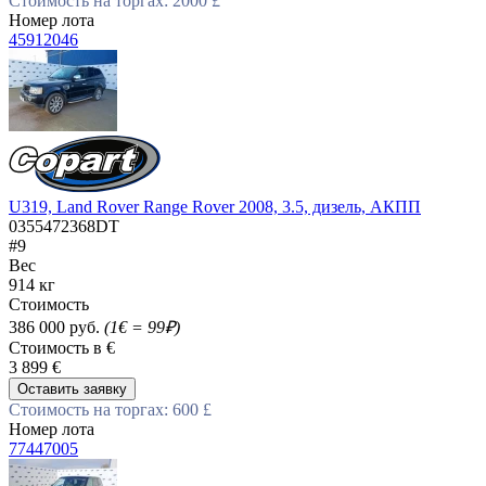
Стоимость на торгах: 2000 £
Номер лота
45912046
U319, Land Rover Range Rover 2008, 3.5, дизель, АКПП
0355472368DT
#9
Вес
914 кг
Стоимость
386 000 руб.
(1€ = 99₽)
Стоимость в €
3 899 €
Оставить заявку
Стоимость на торгах: 600 £
Номер лота
77447005