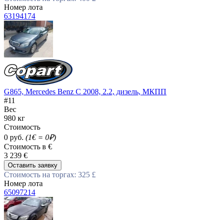
Номер лота
63194174
G865, Mercedes Benz C 2008, 2.2, дизель, МКПП
#11
Вес
980 кг
Стоимость
0 руб.
(1€ = 0₽)
Стоимость в €
3 239 €
Оставить заявку
Стоимость на торгах: 325 £
Номер лота
65097214