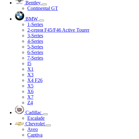
Bentley
Continental GT
BMW
1-Series
2-серия F45/F46 Active Tourer
3-Series
4-Series
5-Series
6-Series
7-Series
I5
X1
X3
X4 F26
X5
X6
X7
Z4
Cadillac
Escalade
Chevrolet
Aveo
Captiva