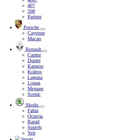
407
508
Partner
Porsche
Cayenne
Macan
Renault
Captur
Duster
Kangoo
Koleos
Laguna
Logan
Megane
Scenic
Skoda
Fabia
Octavia
Rapid
Superb
Yeti
Smart