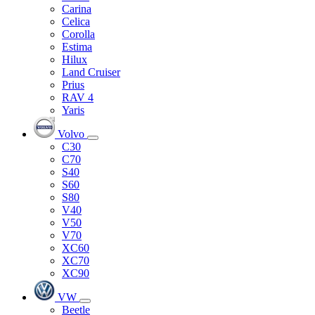
Carina
Celica
Corolla
Estima
Hilux
Land Cruiser
Prius
RAV 4
Yaris
Volvo
C30
C70
S40
S60
S80
V40
V50
V70
XC60
XC70
XC90
VW
Beetle