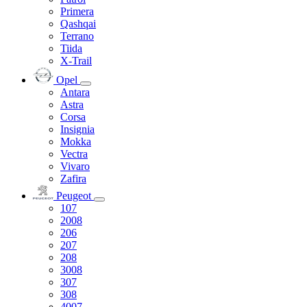
Primera
Qashqai
Terrano
Tiida
X-Trail
Opel
Antara
Astra
Corsa
Insignia
Mokka
Vectra
Vivaro
Zafira
Peugeot
107
2008
206
207
208
3008
307
308
4007