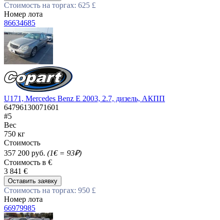
Стоимость на торгах: 625 £
Номер лота
86634685
U171, Mercedes Benz E 2003, 2.7, дизель, АКПП
64796130071601
#5
Вес
750 кг
Стоимость
357 200 руб.
(1€ = 93₽)
Стоимость в €
3 841 €
Оставить заявку
Стоимость на торгах: 950 £
Номер лота
66979985