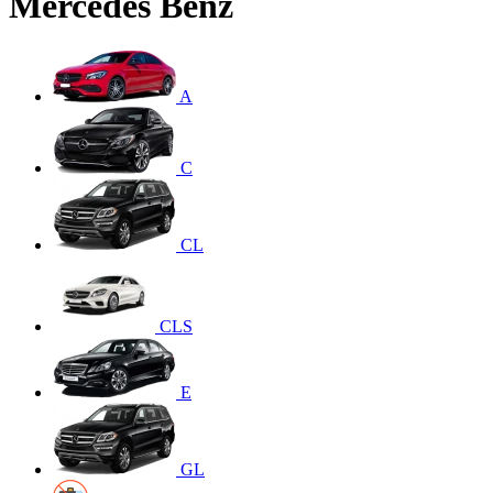
Mercedes Benz
A
C
CL
CLS
E
GL