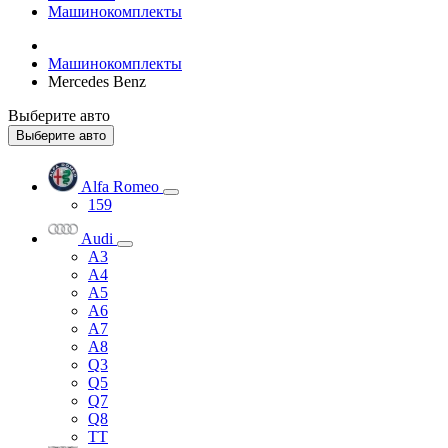
Машинокомплекты
Машинокомплекты
Mercedes Benz
Выберите авто
Выберите авто
Alfa Romeo
159
Audi
A3
A4
A5
A6
A7
A8
Q3
Q5
Q7
Q8
TT