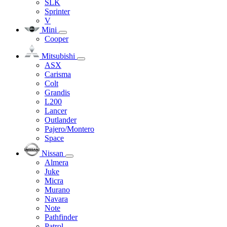
SLK
Sprinter
V
Mini
Cooper
Mitsubishi
ASX
Carisma
Colt
Grandis
L200
Lancer
Outlander
Pajero/Montero
Space
Nissan
Almera
Juke
Micra
Murano
Navara
Note
Pathfinder
Patrol