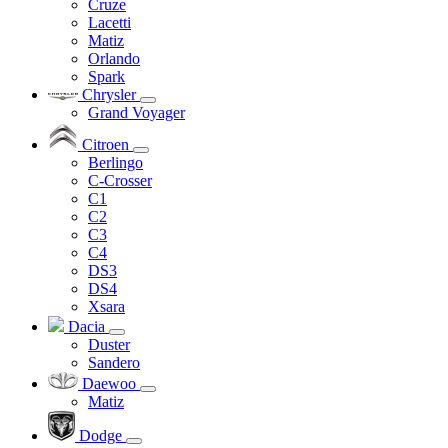
Cruze
Lacetti
Matiz
Orlando
Spark
Chrysler
Grand Voyager
Citroen
Berlingo
C-Crosser
C1
C2
C3
C4
DS3
DS4
Xsara
Dacia
Duster
Sandero
Daewoo
Matiz
Dodge