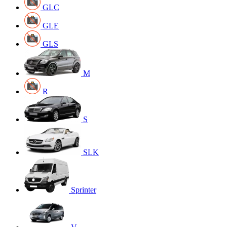
GLC
GLE
GLS
M
R
S
SLK
Sprinter