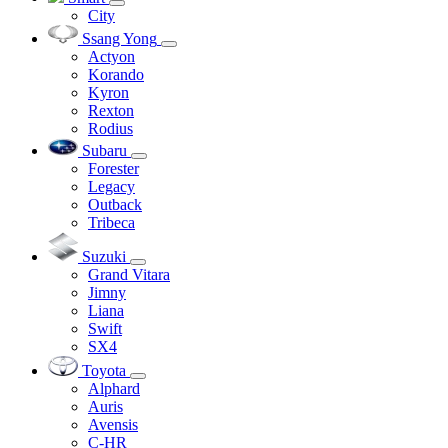
City
Ssang Yong
Actyon
Korando
Kyron
Rexton
Rodius
Subaru
Forester
Legacy
Outback
Tribeca
Suzuki
Grand Vitara
Jimny
Liana
Swift
SX4
Toyota
Alphard
Auris
Avensis
C-HR