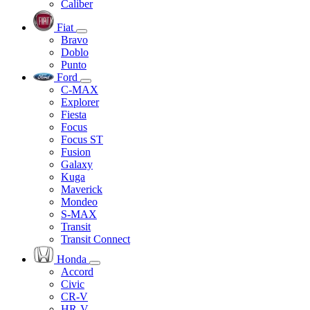
Caliber
Fiat
Bravo
Doblo
Punto
Ford
C-MAX
Explorer
Fiesta
Focus
Focus ST
Fusion
Galaxy
Kuga
Maverick
Mondeo
S-MAX
Transit
Transit Connect
Honda
Accord
Civic
CR-V
HR-V