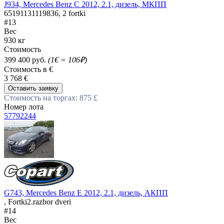
J934, Mercedes Benz C 2012, 2.1, дизель, МКПП
65191131119836, 2 fortki
#13
Вес
930 кг
Стоимость
399 400 руб.
(1€ = 106₽)
Стоимость в €
3 768 €
Оставить заявку
Стоимость на торгах: 875 £
Номер лота
57792244
G743, Mercedes Benz E 2012, 2.1, дизель, АКПП
, Fortki2.razbor dveri
#14
Вес