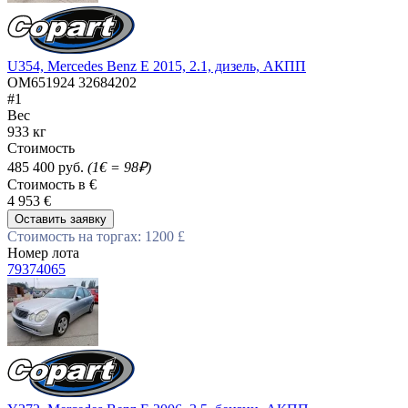
U354, Mercedes Benz E 2015, 2.1, дизель, АКПП
OM651924 32684202
#1
Вес
933 кг
Стоимость
485 400 руб.
(1€ = 98₽)
Стоимость в €
4 953 €
Оставить заявку
Стоимость на торгах: 1200 £
Номер лота
79374065