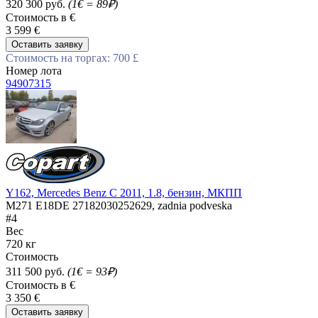
320 300 руб.
(1€ = 89₽)
Стоимость в €
3 599 €
Оставить заявку
Стоимость на торгах: 700 £
Номер лота
94907315
Y162, Mercedes Benz C 2011, 1.8, бензин, МКПП
M271 E18DE 27182030252629, zadnia podveska
#4
Вес
720 кг
Стоимость
311 500 руб.
(1€ = 93₽)
Стоимость в €
3 350 €
Оставить заявку