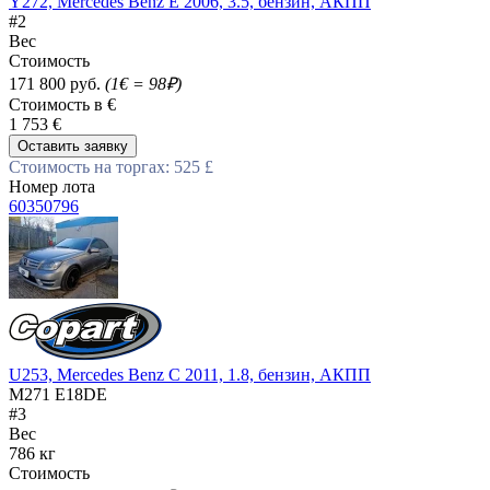
Y272, Mercedes Benz E 2006, 3.5, бензин, АКПП
#2
Вес
Стоимость
171 800 руб.
(1€ = 98₽)
Стоимость в €
1 753 €
Оставить заявку
Стоимость на торгах: 525 £
Номер лота
60350796
U253, Mercedes Benz C 2011, 1.8, бензин, АКПП
M271 E18DE
#3
Вес
786 кг
Стоимость