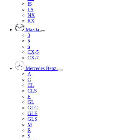
IS
LS
NX
RX
Mazda
3
5
6
CX-5
CX-7
Mercedes Benz
A
C
CL
CLS
E
GL
GLC
GLE
GLS
M
R
S