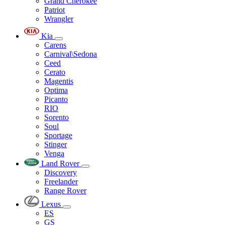
Grand Cherokee
Patriot
Wrangler
Kia
Carens
Carnival\Sedona
Ceed
Cerato
Magentis
Optima
Picanto
RIO
Sorento
Soul
Sportage
Stinger
Venga
Land Rover
Discovery
Freelander
Range Rover
Lexus
ES
GS