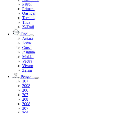
Patrol
Primera
Qashqai
Terrano
Tiida
X-Trail
Opel
Antara
Astra
Corsa
Insignia
Mokka
Vectra
Vivaro
Zafira
Peugeot
107
2008
206
207
208
3008
307
308