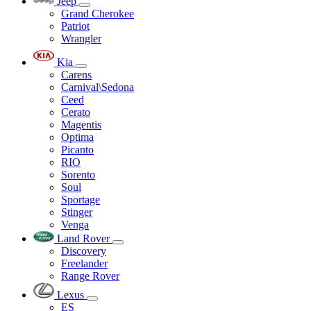
Jeep
Grand Cherokee
Patriot
Wrangler
Kia
Carens
Carnival\Sedona
Ceed
Cerato
Magentis
Optima
Picanto
RIO
Sorento
Soul
Sportage
Stinger
Venga
Land Rover
Discovery
Freelander
Range Rover
Lexus
ES