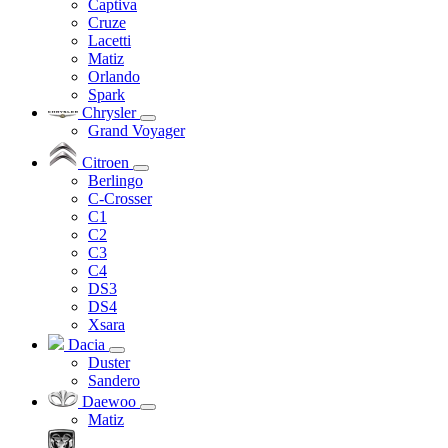
Captiva
Cruze
Lacetti
Matiz
Orlando
Spark
Chrysler
Grand Voyager
Citroen
Berlingo
C-Crosser
C1
C2
C3
C4
DS3
DS4
Xsara
Dacia
Duster
Sandero
Daewoo
Matiz