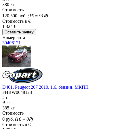
380 кг
Стоимость
120 500 руб.
(1€ = 91₽)
Стоимость в €
1 324 €
Оставить заявку
Номер лота
39406121
D461, Peugeot 207 2010, 1.6, бензин, МКПП
FHBW0648123
#5
Вес
385 кг
Стоимость
0 руб.
(1€ = 0₽)
Стоимость в €