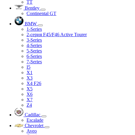
TT
Bentley
Continental GT
BMW
1-Series
2-серия F45/F46 Active Tourer
3-Series
4-Series
5-Series
6-Series
7-Series
I5
X1
X3
X4 F26
X5
X6
X7
Z4
Cadillac
Escalade
Chevrolet
Aveo