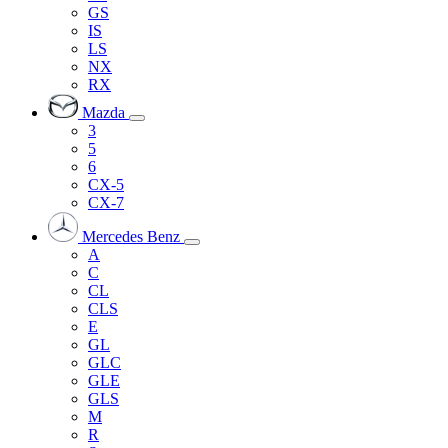
GS
IS
LS
NX
RX
Mazda
3
5
6
CX-5
CX-7
Mercedes Benz
A
C
CL
CLS
E
GL
GLC
GLE
GLS
M
R