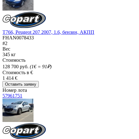
T766, Peugeot 207 2007, 1.6, бензин, АКПП
FHAN0078433
#2
Вес
345 кг
Стоимость
128 700 руб.
(1€ = 91₽)
Стоимость в €
1 414 €
Оставить заявку
Номер лота
57961751