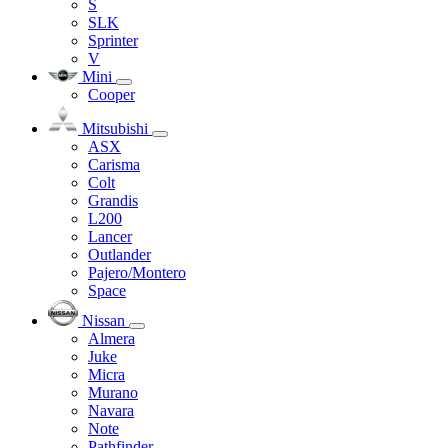
S
SLK
Sprinter
V
Mini
Cooper
Mitsubishi
ASX
Carisma
Colt
Grandis
L200
Lancer
Outlander
Pajero/Montero
Space
Nissan
Almera
Juke
Micra
Murano
Navara
Note
Pathfinder