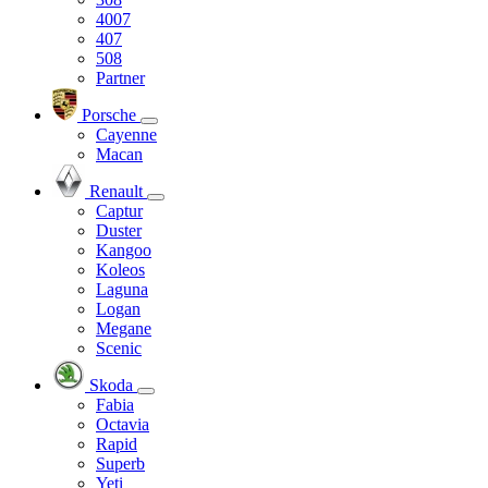
4007
407
508
Partner
Porsche
Cayenne
Macan
Renault
Captur
Duster
Kangoo
Koleos
Laguna
Logan
Megane
Scenic
Skoda
Fabia
Octavia
Rapid
Superb
Yeti