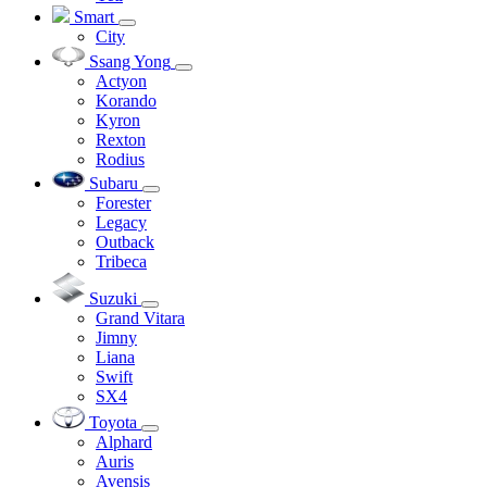
Smart
City
Ssang Yong
Actyon
Korando
Kyron
Rexton
Rodius
Subaru
Forester
Legacy
Outback
Tribeca
Suzuki
Grand Vitara
Jimny
Liana
Swift
SX4
Toyota
Alphard
Auris
Avensis