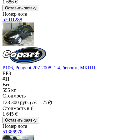
1 686 €
Оставить заявку
Номер лота
52011288
P106, Peugeot 207 2008, 1.4, бензин, МКПП
EP3
#11
Вес
555 кг
Стоимость
123 300 руб.
(1€ = 75₽)
Стоимость в €
1 645 €
Оставить заявку
Номер лота
51386978