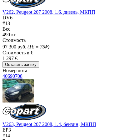
V262, Peugeot 207 2008, 1.6, дизель, МКПП
DV6
#13
Вес
490 кг
Стоимость
97 300 руб.
(1€ = 75₽)
Стоимость в €
1 297 €
Оставить заявку
Номер лота
40690708
V263, Peugeot 207 2008, 1.4, бензин, МКПП
EP3
#14