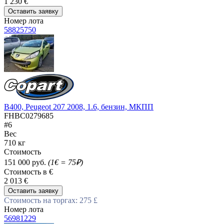
1 230 €
Оставить заявку
Номер лота
58825750
B400, Peugeot 207 2008, 1.6, бензин, МКПП
FHBC0279685
#6
Вес
710 кг
Стоимость
151 000 руб.
(1€ = 75₽)
Стоимость в €
2 013 €
Оставить заявку
Стоимость на торгах: 275 £
Номер лота
56981229