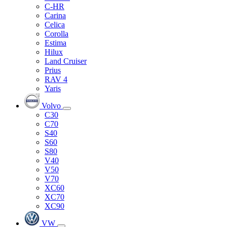
C-HR
Carina
Celica
Corolla
Estima
Hilux
Land Cruiser
Prius
RAV 4
Yaris
Volvo
C30
C70
S40
S60
S80
V40
V50
V70
XC60
XC70
XC90
VW