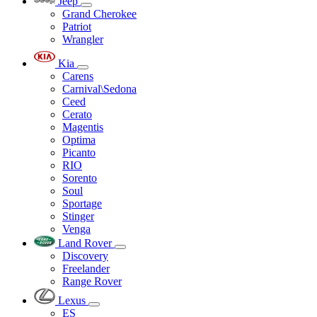
Jeep
Grand Cherokee
Patriot
Wrangler
Kia
Carens
Carnival\Sedona
Ceed
Cerato
Magentis
Optima
Picanto
RIO
Sorento
Soul
Sportage
Stinger
Venga
Land Rover
Discovery
Freelander
Range Rover
Lexus
ES