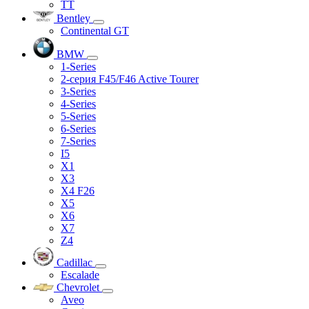
TT
Bentley
Continental GT
BMW
1-Series
2-серия F45/F46 Active Tourer
3-Series
4-Series
5-Series
6-Series
7-Series
I5
X1
X3
X4 F26
X5
X6
X7
Z4
Cadillac
Escalade
Chevrolet
Aveo