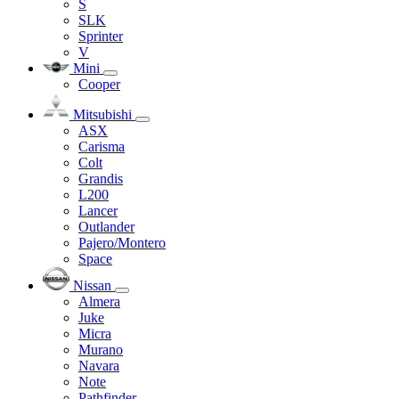
S
SLK
Sprinter
V
Mini
Cooper
Mitsubishi
ASX
Carisma
Colt
Grandis
L200
Lancer
Outlander
Pajero/Montero
Space
Nissan
Almera
Juke
Micra
Murano
Navara
Note
Pathfinder