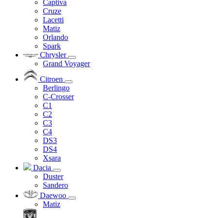
Captiva
Cruze
Lacetti
Matiz
Orlando
Spark
Chrysler
Grand Voyager
Citroen
Berlingo
C-Crosser
C1
C2
C3
C4
DS3
DS4
Xsara
Dacia
Duster
Sandero
Daewoo
Matiz