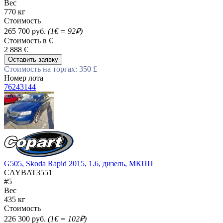
Вес
770 кг
Стоимость
265 700 руб.
(1€ = 92₽)
Стоимость в €
2 888 €
Оставить заявку
Стоимость на торгах: 350 £
Номер лота
76243144
G505, Skoda Rapid 2015, 1.6, дизель, МКПП
CAYBAT3551
#5
Вес
435 кг
Стоимость
226 300 руб.
(1€ = 102₽)