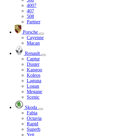
4007
407
508
Partner
Porsche
Cayenne
Macan
Renault
Captur
Duster
Kangoo
Koleos
Laguna
Logan
Megane
Scenic
Skoda
Fabia
Octavia
Rapid
Superb
Yeti