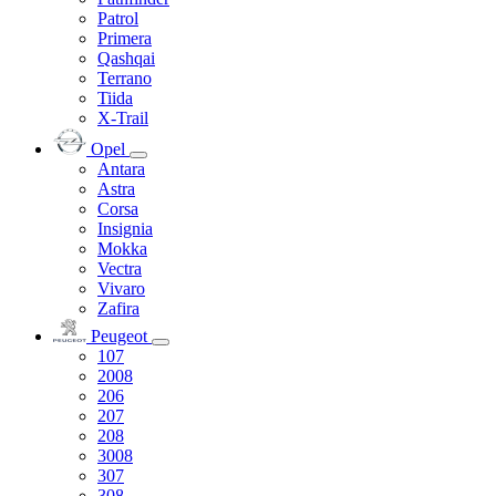
Patrol
Primera
Qashqai
Terrano
Tiida
X-Trail
Opel
Antara
Astra
Corsa
Insignia
Mokka
Vectra
Vivaro
Zafira
Peugeot
107
2008
206
207
208
3008
307
308