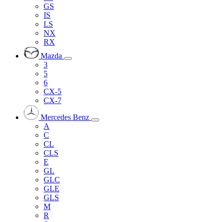
GS
IS
LS
NX
RX
Mazda
3
5
6
CX-5
CX-7
Mercedes Benz
A
C
CL
CLS
E
GL
GLC
GLE
GLS
M
R