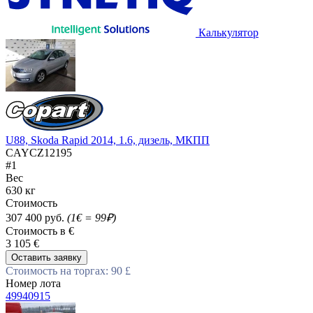
Калькулятор
U88, Skoda Rapid 2014, 1.6, дизель, МКПП
CAYCZ12195
#1
Вес
630 кг
Стоимость
307 400 руб.
(1€ = 99₽)
Стоимость в €
3 105 €
Оставить заявку
Стоимость на торгах: 90 £
Номер лота
49940915