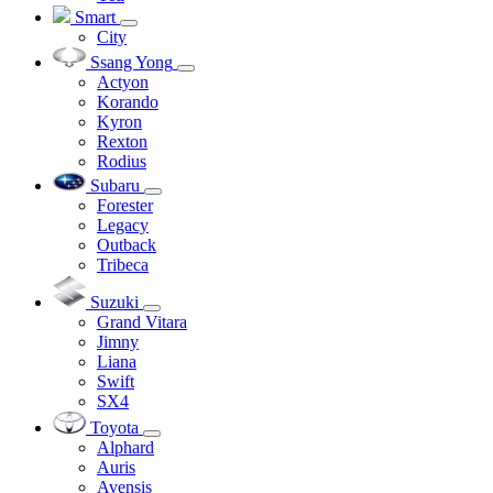
Smart
City
Ssang Yong
Actyon
Korando
Kyron
Rexton
Rodius
Subaru
Forester
Legacy
Outback
Tribeca
Suzuki
Grand Vitara
Jimny
Liana
Swift
SX4
Toyota
Alphard
Auris
Avensis