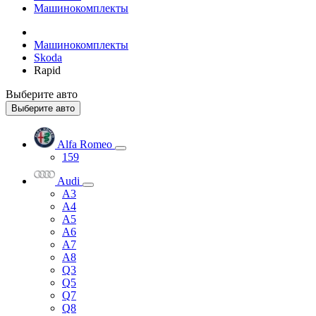
Машинокомплекты
Машинокомплекты
Skoda
Rapid
Выберите авто
Выберите авто
Alfa Romeo
159
Audi
A3
A4
A5
A6
A7
A8
Q3
Q5
Q7
Q8