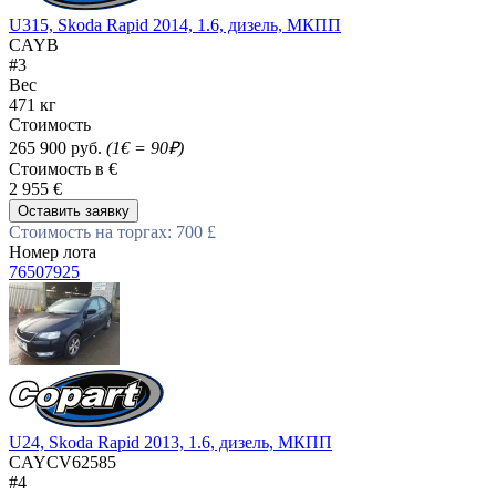
U315, Skoda Rapid 2014, 1.6, дизель, МКПП
CAYB
#3
Вес
471 кг
Стоимость
265 900 руб.
(1€ = 90₽)
Стоимость в €
2 955 €
Оставить заявку
Стоимость на торгах: 700 £
Номер лота
76507925
U24, Skoda Rapid 2013, 1.6, дизель, МКПП
CAYCV62585
#4