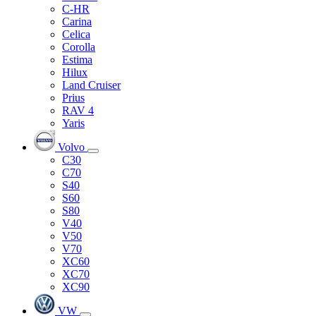
C-HR
Carina
Celica
Corolla
Estima
Hilux
Land Cruiser
Prius
RAV 4
Yaris
Volvo
C30
C70
S40
S60
S80
V40
V50
V70
XC60
XC70
XC90
VW