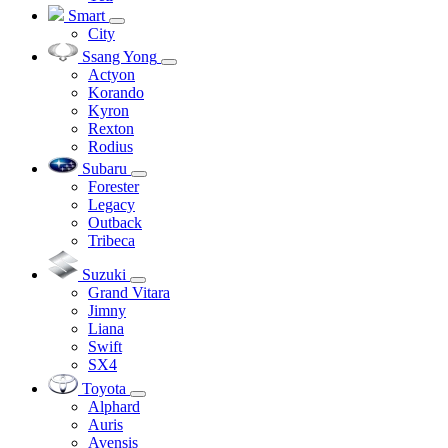
Smart
City
Ssang Yong
Actyon
Korando
Kyron
Rexton
Rodius
Subaru
Forester
Legacy
Outback
Tribeca
Suzuki
Grand Vitara
Jimny
Liana
Swift
SX4
Toyota
Alphard
Auris
Avensis