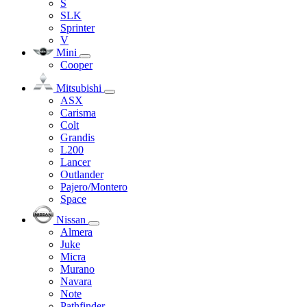
S
SLK
Sprinter
V
Mini
Cooper
Mitsubishi
ASX
Carisma
Colt
Grandis
L200
Lancer
Outlander
Pajero/Montero
Space
Nissan
Almera
Juke
Micra
Murano
Navara
Note
Pathfinder