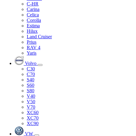
C-HR
Carina
Celica
Corolla
Estima
Hilux
Land Cruiser
Prius
RAV 4
Yaris
Volvo
C30
C70
S40
S60
S80
V40
V50
V70
XC60
XC70
XC90
VW