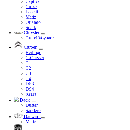
Captiva
Cruze
Lacetti
Matiz
Orlando
Spark
Chrysler
Grand Voyager
Citroen
Berlingo
C-Crosser
C1
C2
C3
C4
DS3
DS4
Xsara
Dacia
Duster
Sandero
Daewoo
Matiz