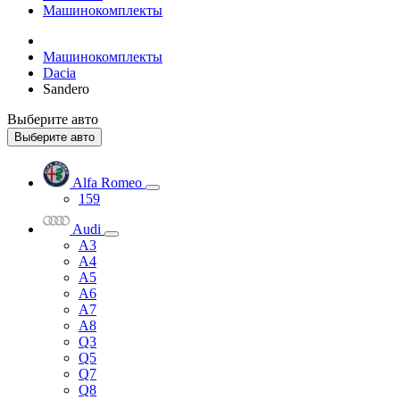
Машинокомплекты
Машинокомплекты
Dacia
Sandero
Выберите авто
Выберите авто
Alfa Romeo
159
Audi
A3
A4
A5
A6
A7
A8
Q3
Q5
Q7
Q8