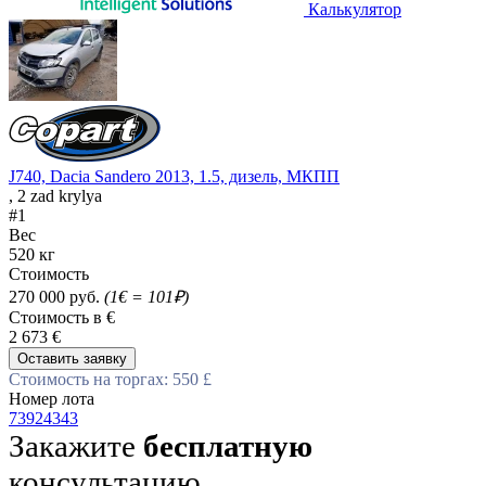
Калькулятор
J740, Dacia Sandero 2013, 1.5, дизель, МКПП
, 2 zad krylya
#1
Вес
520 кг
Стоимость
270 000 руб.
(1€ = 101₽)
Стоимость в €
2 673 €
Оставить заявку
Стоимость на торгах: 550 £
Номер лота
73924343
Закажите
бесплатную
консультацию