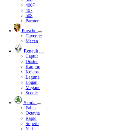
4007
407
508
Partner
Porsche
Cayenne
Macan
Renault
Captur
Duster
Kangoo
Koleos
Laguna
Logan
Megane
Scenic
Skoda
Fabia
Octavia
Rapid
Superb
Yeti