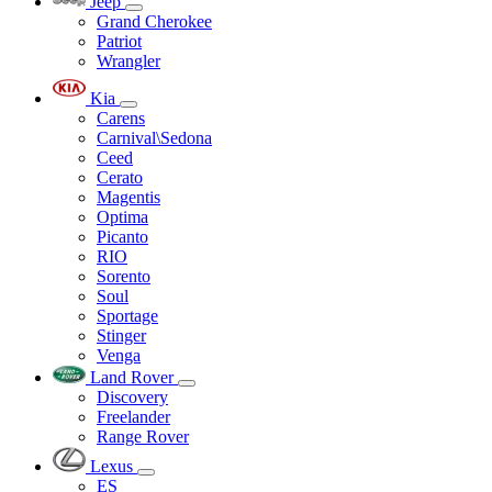
Jeep
Grand Cherokee
Patriot
Wrangler
Kia
Carens
Carnival\Sedona
Ceed
Cerato
Magentis
Optima
Picanto
RIO
Sorento
Soul
Sportage
Stinger
Venga
Land Rover
Discovery
Freelander
Range Rover
Lexus
ES