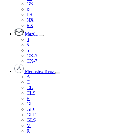
GS
IS
LS
NX
RX
Mazda
3
5
6
CX-5
CX-7
Mercedes Benz
A
C
CL
CLS
E
GL
GLC
GLE
GLS
M
R