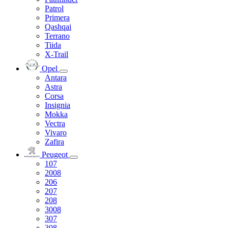
Patrol
Primera
Qashqai
Terrano
Tiida
X-Trail
Opel
Antara
Astra
Corsa
Insignia
Mokka
Vectra
Vivaro
Zafira
Peugeot
107
2008
206
207
208
3008
307
308