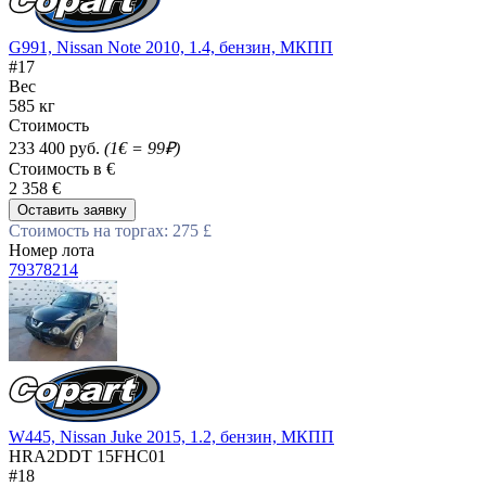
G991, Nissan Note 2010, 1.4, бензин, МКПП
#17
Вес
585 кг
Стоимость
233 400 руб.
(1€ = 99₽)
Стоимость в €
2 358 €
Оставить заявку
Стоимость на торгах: 275 £
Номер лота
79378214
W445, Nissan Juke 2015, 1.2, бензин, МКПП
HRA2DDT 15FHC01
#18