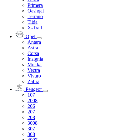
Primera
Qashqai
Terrano
Tiida
X-Trail
Opel
Antara
Astra
Corsa
Insignia
Mokka
Vectra
Vivaro
Zafira
Peugeot
107
2008
206
207
208
3008
307
308
4007