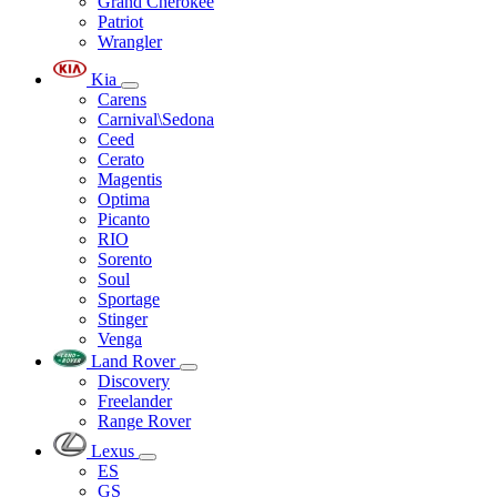
Grand Cherokee
Patriot
Wrangler
Kia
Carens
Carnival\Sedona
Ceed
Cerato
Magentis
Optima
Picanto
RIO
Sorento
Soul
Sportage
Stinger
Venga
Land Rover
Discovery
Freelander
Range Rover
Lexus
ES
GS