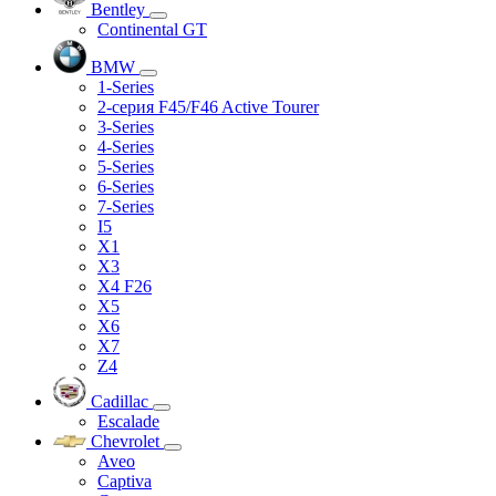
Bentley
Continental GT
BMW
1-Series
2-серия F45/F46 Active Tourer
3-Series
4-Series
5-Series
6-Series
7-Series
I5
X1
X3
X4 F26
X5
X6
X7
Z4
Cadillac
Escalade
Chevrolet
Aveo
Captiva