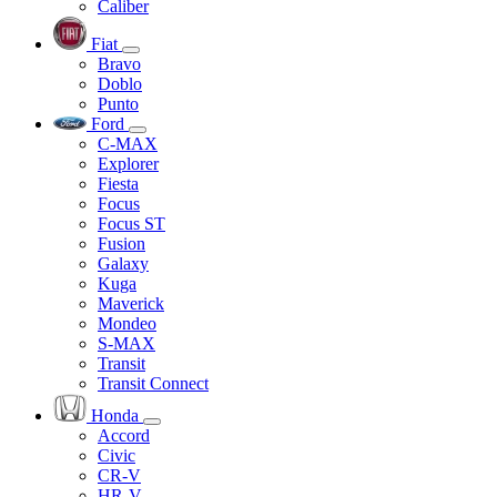
Caliber
Fiat
Bravo
Doblo
Punto
Ford
C-MAX
Explorer
Fiesta
Focus
Focus ST
Fusion
Galaxy
Kuga
Maverick
Mondeo
S-MAX
Transit
Transit Connect
Honda
Accord
Civic
CR-V
HR-V