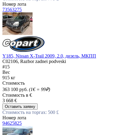
Номер лота
73563275
Y185, Nissan X-Trail 2009, 2.0, дизель, МКПП
C02106, Razbor zadnei podveski
#15
Вес
915 кг
Стоимость
363 100 руб.
(1€ = 99₽)
Стоимость в €
3 668 €
Оставить заявку
Стоимость на торгах: 500 £
Номер лота
94625825