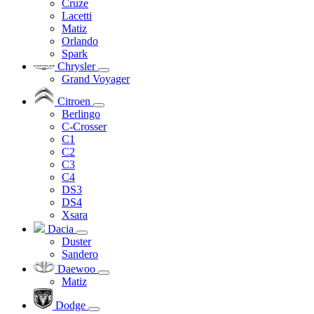
Cruze
Lacetti
Matiz
Orlando
Spark
Chrysler
Grand Voyager
Citroen
Berlingo
C-Crosser
C1
C2
C3
C4
DS3
DS4
Xsara
Dacia
Duster
Sandero
Daewoo
Matiz
Dodge