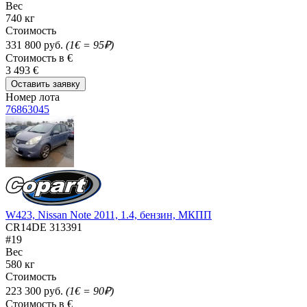
Вес
740 кг
Стоимость
331 800 руб.
(1€ = 95₽)
Стоимость в €
3 493 €
Оставить заявку
Номер лота
76863045
W423, Nissan Note 2011, 1.4, бензин, МКПП
CR14DE 313391
#19
Вес
580 кг
Стоимость
223 300 руб.
(1€ = 90₽)
Стоимость в €