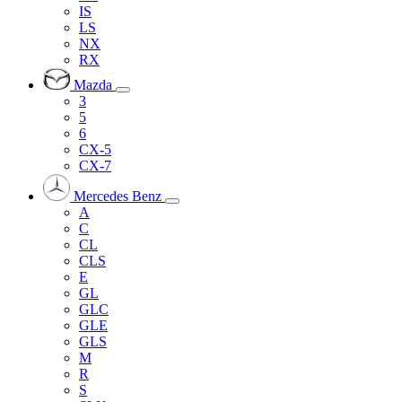
IS
LS
NX
RX
Mazda
3
5
6
CX-5
CX-7
Mercedes Benz
A
C
CL
CLS
E
GL
GLC
GLE
GLS
M
R
S