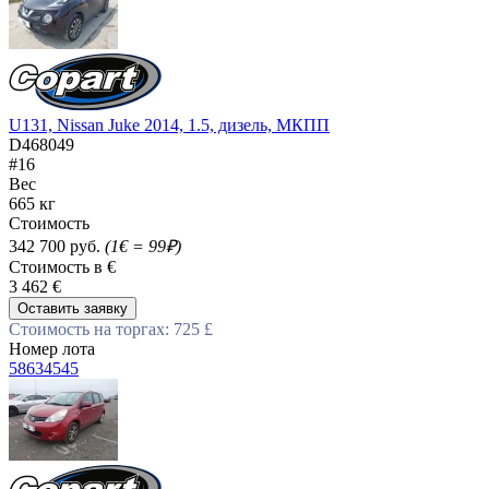
U131, Nissan Juke 2014, 1.5, дизель, МКПП
D468049
#16
Вес
665 кг
Стоимость
342 700 руб.
(1€ = 99₽)
Стоимость в €
3 462 €
Оставить заявку
Стоимость на торгах: 725 £
Номер лота
58634545