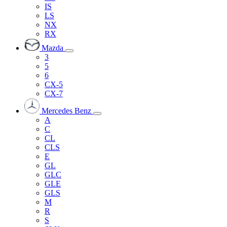
IS
LS
NX
RX
Mazda
3
5
6
CX-5
CX-7
Mercedes Benz
A
C
CL
CLS
E
GL
GLC
GLE
GLS
M
R
S