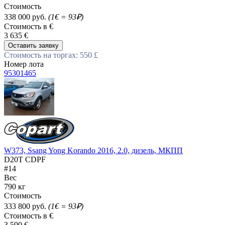
Стоимость
338 000 руб.
(1€ = 93₽)
Стоимость в €
3 635 €
Оставить заявку
Стоимость на торгах: 550 £
Номер лота
95301465
W373, Ssang Yong Korando 2016, 2.0, дизель, МКПП
D20T CDPF
#14
Вес
790 кг
Стоимость
333 800 руб.
(1€ = 93₽)
Стоимость в €
3 590 €