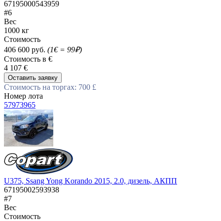
67195000543959
#6
Вес
1000 кг
Стоимость
406 600 руб.
(1€ = 99₽)
Стоимость в €
4 107 €
Оставить заявку
Стоимость на торгах: 700 £
Номер лота
57973965
U375, Ssang Yong Korando 2015, 2.0, дизель, АКПП
67195002593938
#7
Вес
Стоимость