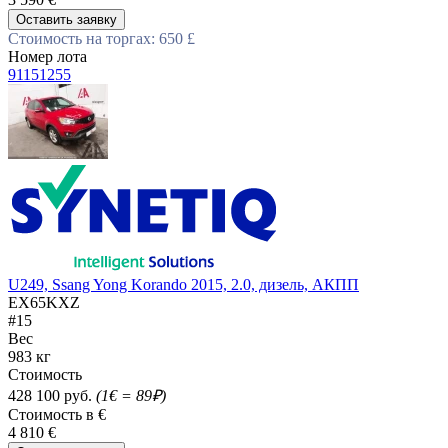
Оставить заявку
Стоимость на торгах: 650 £
Номер лота
91151255
U249, Ssang Yong Korando 2015, 2.0, дизель, АКПП
EX65KXZ
#15
Вес
983 кг
Стоимость
428 100 руб.
(1€ = 89₽)
Стоимость в €
4 810 €