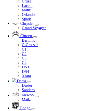
Cruze
Lacetti
Matiz
Orlando
Spark
Chrysler
Grand Voyager
Citroen
Berlingo
C-Crosser
C1
C2
C3
C4
DS3
DS4
Xsara
Dacia
Duster
Sandero
Daewoo
Matiz
Dodge