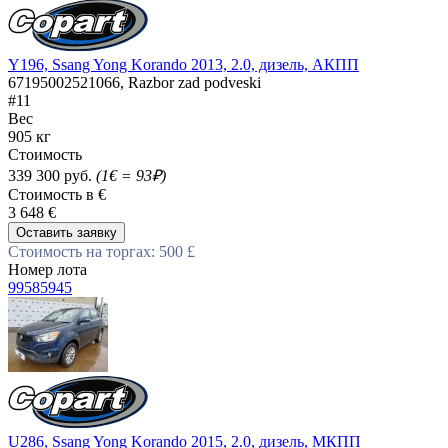
Y196, Ssang Yong Korando 2013, 2.0, дизель, АКПП
67195002521066, Razbor zad podveski
#11
Вес
905 кг
Стоимость
339 300 руб.
(1€ = 93₽)
Стоимость в €
3 648 €
Оставить заявку
Стоимость на торгах: 500 £
Номер лота
99585945
U286, Ssang Yong Korando 2015, 2.0, дизель, МКПП