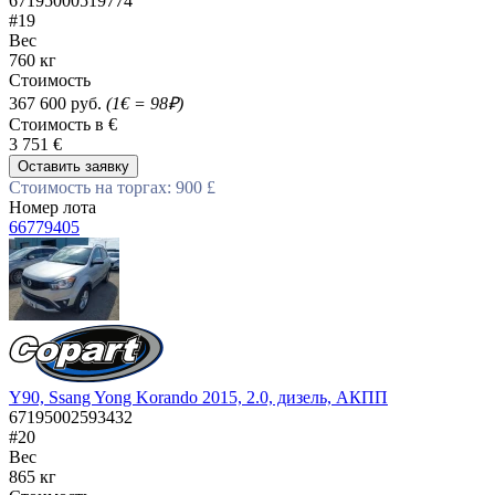
67195000519774
#19
Вес
760 кг
Стоимость
367 600 руб.
(1€ = 98₽)
Стоимость в €
3 751 €
Оставить заявку
Стоимость на торгах: 900 £
Номер лота
66779405
Y90, Ssang Yong Korando 2015, 2.0, дизель, АКПП
67195002593432
#20
Вес
865 кг