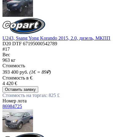
U243, Ssang Yong Korando 2015, 2.0, дизель, МКПП
D20 DTF 67195000542789
#17
Вес
963 кг
Стоимость
393 400 руб.
(1€ = 89₽)
Стоимость в €
4 420 €
Оставить заявку
Стоимость на торгах: 825 £
Номер лота
86984725