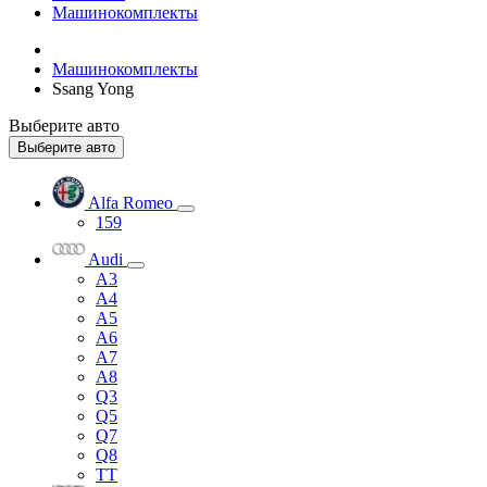
Машинокомплекты
Машинокомплекты
Ssang Yong
Выберите авто
Выберите авто
Alfa Romeo
159
Audi
A3
A4
A5
A6
A7
A8
Q3
Q5
Q7
Q8
TT