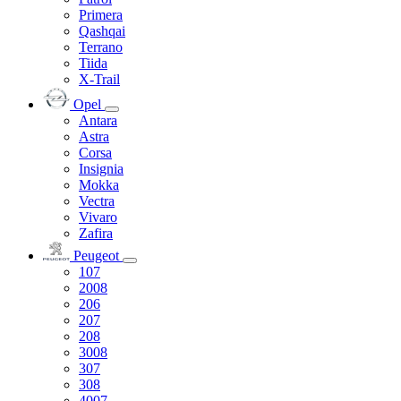
Primera
Qashqai
Terrano
Tiida
X-Trail
Opel
Antara
Astra
Corsa
Insignia
Mokka
Vectra
Vivaro
Zafira
Peugeot
107
2008
206
207
208
3008
307
308
4007