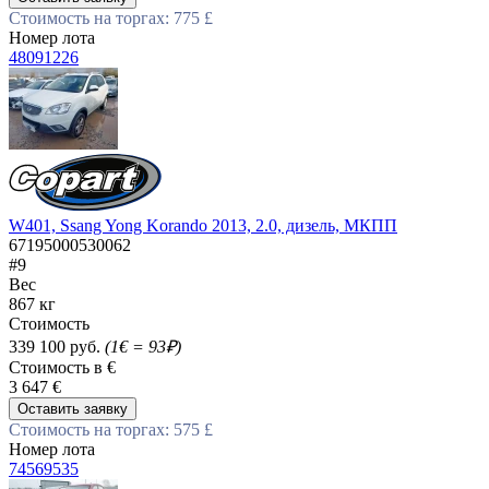
Стоимость на торгах: 775 £
Номер лота
48091226
W401, Ssang Yong Korando 2013, 2.0, дизель, МКПП
67195000530062
#9
Вес
867 кг
Стоимость
339 100 руб.
(1€ = 93₽)
Стоимость в €
3 647 €
Оставить заявку
Стоимость на торгах: 575 £
Номер лота
74569535