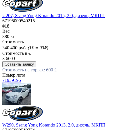
U207, Ssang Yong Korando 2015, 2.0, дизель, МКПП
67195000540215
#18
Вес
880 кг
Стоимость
340 400 руб.
(1€ = 93₽)
Стоимость в €
3 660 €
Оставить заявку
Стоимость на торгах: 600 £
Номер лота
71939195
W290, Ssang Yong Korando 2013, 2.0, дизель, МКПП