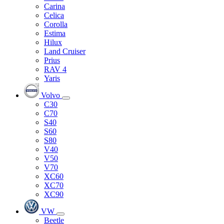
Carina
Celica
Corolla
Estima
Hilux
Land Cruiser
Prius
RAV 4
Yaris
Volvo
C30
C70
S40
S60
S80
V40
V50
V70
XC60
XC70
XC90
VW
Beetle