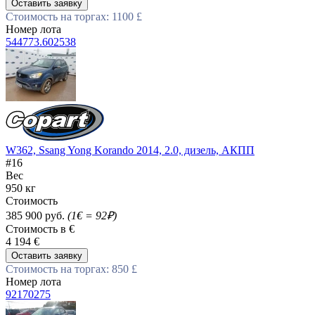
Оставить заявку
Стоимость на торгах: 1100 £
Номер лота
544773.602538
W362, Ssang Yong Korando 2014, 2.0, дизель, АКПП
#16
Вес
950 кг
Стоимость
385 900 руб.
(1€ = 92₽)
Стоимость в €
4 194 €
Оставить заявку
Стоимость на торгах: 850 £
Номер лота
92170275