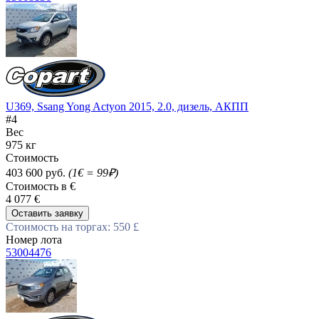
U369, Ssang Yong Actyon 2015, 2.0, дизель, АКПП
#4
Вес
975 кг
Стоимость
403 600 руб.
(1€ = 99₽)
Стоимость в €
4 077 €
Оставить заявку
Стоимость на торгах: 550 £
Номер лота
53004476