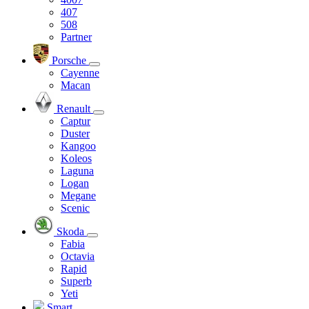
407
508
Partner
Porsche
Cayenne
Macan
Renault
Captur
Duster
Kangoo
Koleos
Laguna
Logan
Megane
Scenic
Skoda
Fabia
Octavia
Rapid
Superb
Yeti
Smart