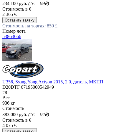
234 100 руб.
(1€ = 99₽)
Стоимость в €
2 365 €
Оставить заявку
Стоимость на торгах: 850 £
Номер лота
53863666
U356, Ssang Yong Actyon 2015, 2.0, дизель, МКПП
D20DTF 67195000542949
#8
Вес
936 кг
Стоимость
383 000 руб.
(1€ = 94₽)
Стоимость в €
4 075 €
Оставить заявку