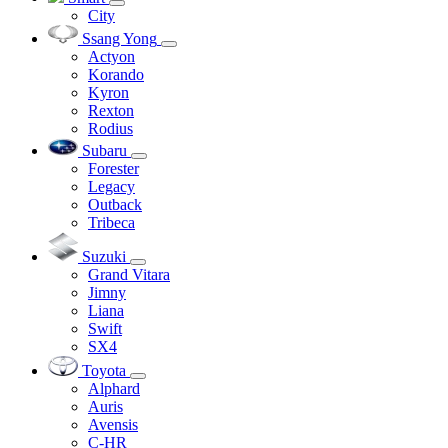
City
Ssang Yong
Actyon
Korando
Kyron
Rexton
Rodius
Subaru
Forester
Legacy
Outback
Tribeca
Suzuki
Grand Vitara
Jimny
Liana
Swift
SX4
Toyota
Alphard
Auris
Avensis
C-HR