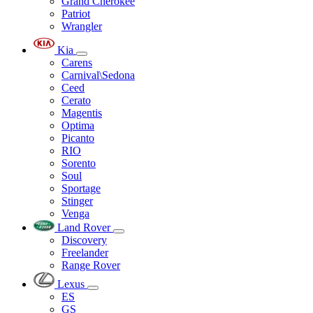
Grand Cherokee
Patriot
Wrangler
Kia
Carens
Carnival\Sedona
Ceed
Cerato
Magentis
Optima
Picanto
RIO
Sorento
Soul
Sportage
Stinger
Venga
Land Rover
Discovery
Freelander
Range Rover
Lexus
ES
GS