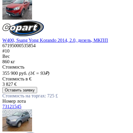
W400, Ssang Yong Korando 2014, 2.0, дизель, МКПП
67195000535854
#10
Вес
860 кг
Стоимость
355 900 руб.
(1€ = 93₽)
Стоимость в €
3 827 €
Оставить заявку
Стоимость на торгах: 725 £
Номер лота
73121545