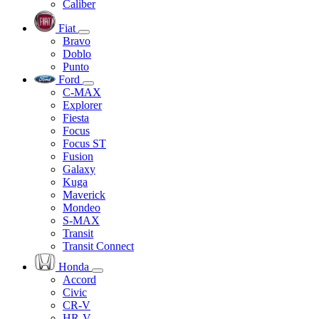
Caliber
Fiat
Bravo
Doblo
Punto
Ford
C-MAX
Explorer
Fiesta
Focus
Focus ST
Fusion
Galaxy
Kuga
Maverick
Mondeo
S-MAX
Transit
Transit Connect
Honda
Accord
Civic
CR-V
HR-V