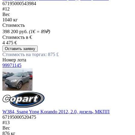
67195000543984
#12
Вес
1040 кг
Стоимость
398 200 руб.
(1€ = 89₽)
Стоимость в €
4 475 €
Оставить заявку
Стоимость на торгах: 875 £
Номер лота
99971145
W384, Ssang Yong Korando 2012, 2.0, дизель, МКПП
67195000520475
#13
Вес
876 кг