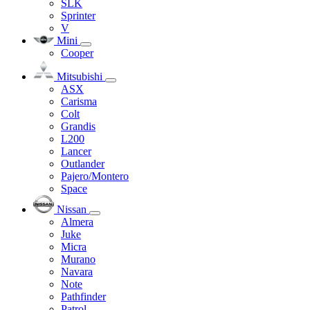
SLK
Sprinter
V
Mini
Cooper
Mitsubishi
ASX
Carisma
Colt
Grandis
L200
Lancer
Outlander
Pajero/Montero
Space
Nissan
Almera
Juke
Micra
Murano
Navara
Note
Pathfinder
Patrol