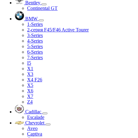
Bentley
Continental GT
BMW
1-Series
2-серия F45/F46 Active Tourer
3-Series
4-Series
5-Series
6-Series
7-Series
I5
X1
X3
X4 F26
X5
X6
X7
Z4
Cadillac
Escalade
Chevrolet
Aveo
Captiva