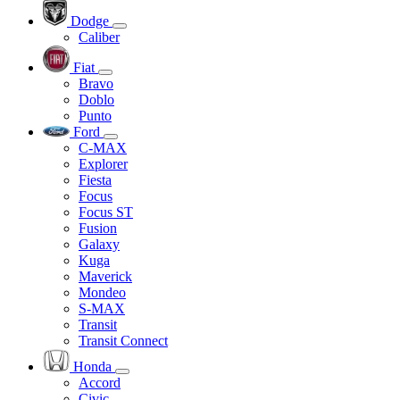
Dodge
Caliber
Fiat
Bravo
Doblo
Punto
Ford
C-MAX
Explorer
Fiesta
Focus
Focus ST
Fusion
Galaxy
Kuga
Maverick
Mondeo
S-MAX
Transit
Transit Connect
Honda
Accord
Civic