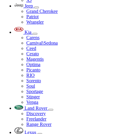
XJ
Jeep
Grand Cherokee
Patriot
Wrangler
Kia
Carens
Carnival\Sedona
Ceed
Cerato
Magentis
Optima
Picanto
RIO
Sorento
Soul
Sportage
Stinger
Venga
Land Rover
Discovery
Freelander
Range Rover
Lexus