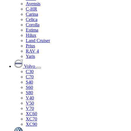
Avensis
C-HR
Carina
Celica
Corolla
Estima
Hilux
Land Cruiser
Prius
RAV 4
Yaris
Volvo
C30
C70
S40
S60
S80
V40
V50
V70
XC60
XC70
XC90