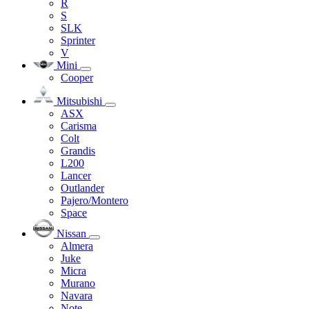
R
S
SLK
Sprinter
V
Mini
Cooper
Mitsubishi
ASX
Carisma
Colt
Grandis
L200
Lancer
Outlander
Pajero/Montero
Space
Nissan
Almera
Juke
Micra
Murano
Navara
Note