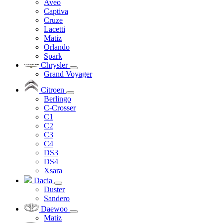
Aveo
Captiva
Cruze
Lacetti
Matiz
Orlando
Spark
Chrysler
Grand Voyager
Citroen
Berlingo
C-Crosser
C1
C2
C3
C4
DS3
DS4
Xsara
Dacia
Duster
Sandero
Daewoo
Matiz