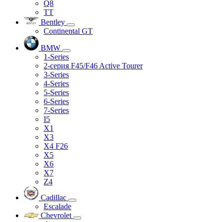
Q8
TT
Bentley
Continental GT
BMW
1-Series
2-серия F45/F46 Active Tourer
3-Series
4-Series
5-Series
6-Series
7-Series
I5
X1
X3
X4 F26
X5
X6
X7
Z4
Cadillac
Escalade
Chevrolet