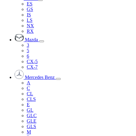
ES
GS
IS
LS
NX
RX
Mazda
3
5
6
CX-5
CX-7
Mercedes Benz
A
C
CL
CLS
E
GL
GLC
GLE
GLS
M