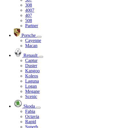
308
4007
407
508
Partner
Porsche
Cayenne
Macan
Renault
Captur
Duster
Kangoo
Koleos
Laguna
Logan
Megane
Scenic
Skoda
Fabia
Octavia
Rapid
Superb