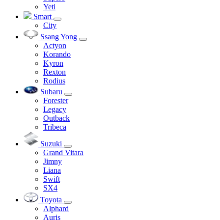
Yeti
Smart
City
Ssang Yong
Actyon
Korando
Kyron
Rexton
Rodius
Subaru
Forester
Legacy
Outback
Tribeca
Suzuki
Grand Vitara
Jimny
Liana
Swift
SX4
Toyota
Alphard
Auris