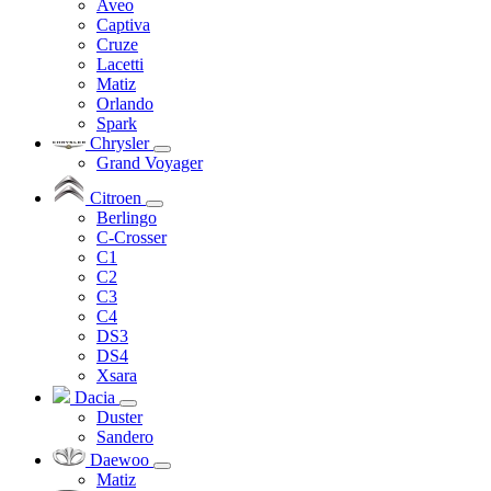
Aveo
Captiva
Cruze
Lacetti
Matiz
Orlando
Spark
Chrysler
Grand Voyager
Citroen
Berlingo
C-Crosser
C1
C2
C3
C4
DS3
DS4
Xsara
Dacia
Duster
Sandero
Daewoo
Matiz