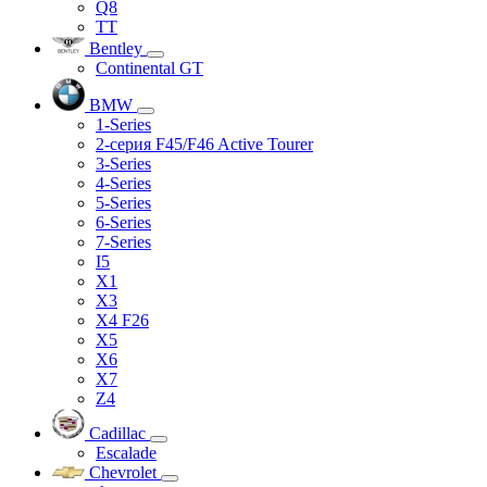
Q8
TT
Bentley
Continental GT
BMW
1-Series
2-серия F45/F46 Active Tourer
3-Series
4-Series
5-Series
6-Series
7-Series
I5
X1
X3
X4 F26
X5
X6
X7
Z4
Cadillac
Escalade
Chevrolet