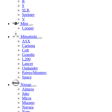
R
S
SLK
Sprinter
V
Mini
Cooper
Mitsubishi
ASX
Carisma
Colt
Grandis
L200
Lancer
Outlander
Pajero/Montero
Space
Nissan
Almera
Juke
Micra
Murano
Navara
Note