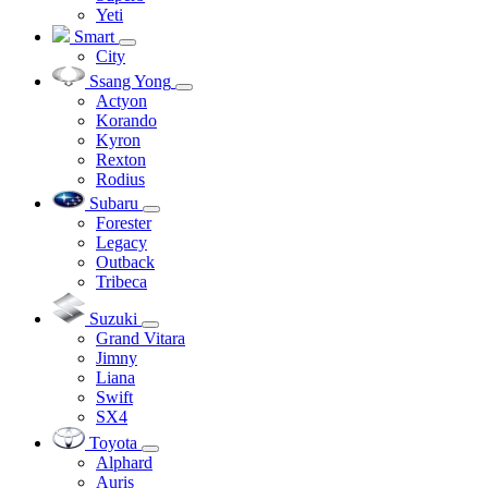
Yeti
Smart
City
Ssang Yong
Actyon
Korando
Kyron
Rexton
Rodius
Subaru
Forester
Legacy
Outback
Tribeca
Suzuki
Grand Vitara
Jimny
Liana
Swift
SX4
Toyota
Alphard
Auris