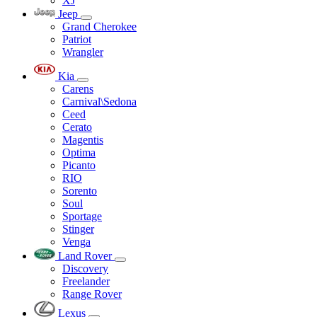
XJ
Jeep
Grand Cherokee
Patriot
Wrangler
Kia
Carens
Carnival\Sedona
Ceed
Cerato
Magentis
Optima
Picanto
RIO
Sorento
Soul
Sportage
Stinger
Venga
Land Rover
Discovery
Freelander
Range Rover
Lexus