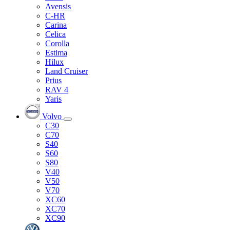
Avensis
C-HR
Carina
Celica
Corolla
Estima
Hilux
Land Cruiser
Prius
RAV 4
Yaris
Volvo
C30
C70
S40
S60
S80
V40
V50
V70
XC60
XC70
XC90