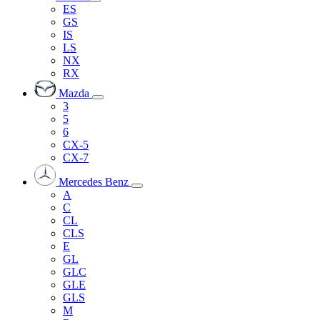
ES
GS
IS
LS
NX
RX
Mazda
3
5
6
CX-5
CX-7
Mercedes Benz
A
C
CL
CLS
E
GL
GLC
GLE
GLS
M