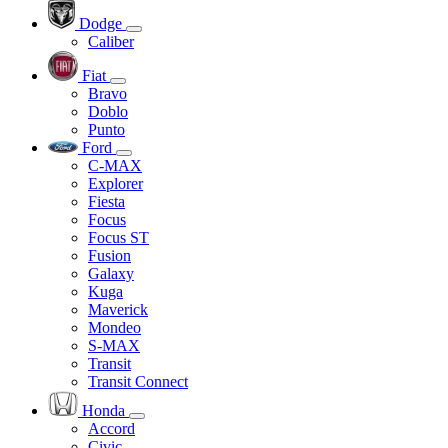
Dodge
Caliber
Fiat
Bravo
Doblo
Punto
Ford
C-MAX
Explorer
Fiesta
Focus
Focus ST
Fusion
Galaxy
Kuga
Maverick
Mondeo
S-MAX
Transit
Transit Connect
Honda
Accord
Civic