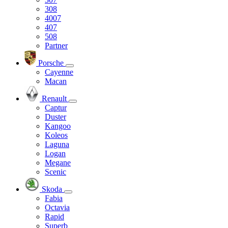
308
4007
407
508
Partner
Porsche
Cayenne
Macan
Renault
Captur
Duster
Kangoo
Koleos
Laguna
Logan
Megane
Scenic
Skoda
Fabia
Octavia
Rapid
Superb