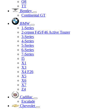
Q8
TT
Bentley
Continental GT
BMW
1-Series
2-серия F45/F46 Active Tourer
3-Series
4-Series
5-Series
6-Series
7-Series
I5
X1
X3
X4 F26
X5
X6
X7
Z4
Cadillac
Escalade
Chevrolet