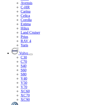
Avensis
C-HR
Carina
Celica
Corolla
Estima
Hilux
Land Cruiser
Prius
RAV 4
Yaris
Volvo
C30
C70
S40
S60
S80
V40
V50
V70
XC60
XC70
XC90