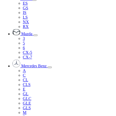
ES
GS
IS
LS
NX
RX
Mazda
3
5
6
CX-5
CX-7
Mercedes Benz
A
C
CL
CLS
E
GL
GLC
GLE
GLS
M