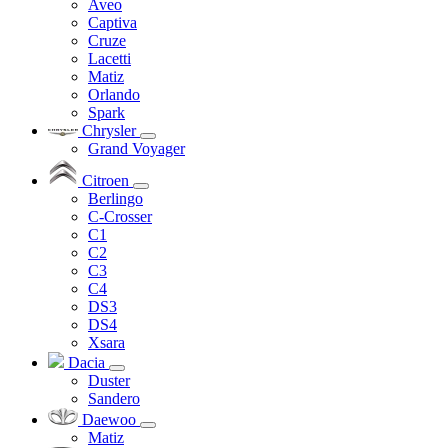
Aveo
Captiva
Cruze
Lacetti
Matiz
Orlando
Spark
Chrysler
Grand Voyager
Citroen
Berlingo
C-Crosser
C1
C2
C3
C4
DS3
DS4
Xsara
Dacia
Duster
Sandero
Daewoo
Matiz