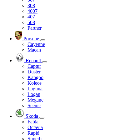
308
4007
407
508
Partner
Porsche
Cayenne
Macan
Renault
Captur
Duster
Kangoo
Koleos
Laguna
Logan
Megane
Scenic
Skoda
Fabia
Octavia
Rapid
Superb