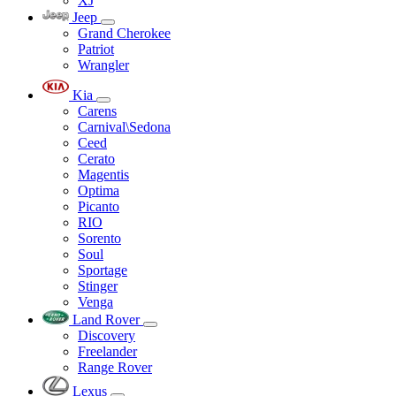
XJ
Jeep
Grand Cherokee
Patriot
Wrangler
Kia
Carens
Carnival\Sedona
Ceed
Cerato
Magentis
Optima
Picanto
RIO
Sorento
Soul
Sportage
Stinger
Venga
Land Rover
Discovery
Freelander
Range Rover
Lexus