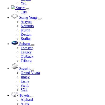
Yeti
Smart
City
Ssang Yong
Actyon
Korando
Kyron
Rexton
Rodius
Subaru
Forester
Legacy
Outback
Tribeca
Suzuki
Grand Vitara
Jimny
Liana
Swift
SX4
Toyota
Alphard
Auris