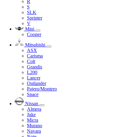
R
S
SLK
Sprinter
V
Mini
Cooper
Mitsubishi
ASX
Carisma
Colt
Grandis
L200
Lancer
Outlander
Pajero/Montero
Space
Nissan
Almera
Juke
Micra
Murano
Navara
Note