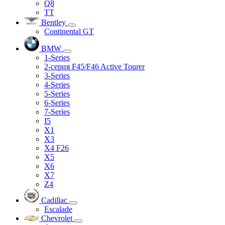
Q8
TT
Bentley
Continental GT
BMW
1-Series
2-серия F45/F46 Active Tourer
3-Series
4-Series
5-Series
6-Series
7-Series
I5
X1
X3
X4 F26
X5
X6
X7
Z4
Cadillac
Escalade
Chevrolet