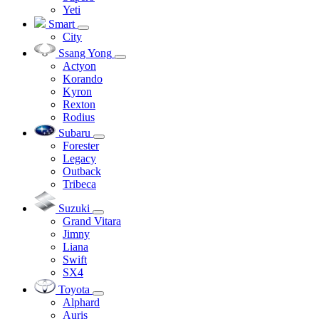
Yeti
Smart
City
Ssang Yong
Actyon
Korando
Kyron
Rexton
Rodius
Subaru
Forester
Legacy
Outback
Tribeca
Suzuki
Grand Vitara
Jimny
Liana
Swift
SX4
Toyota
Alphard
Auris