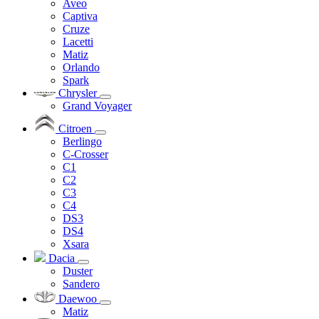
Aveo
Captiva
Cruze
Lacetti
Matiz
Orlando
Spark
Chrysler
Grand Voyager
Citroen
Berlingo
C-Crosser
C1
C2
C3
C4
DS3
DS4
Xsara
Dacia
Duster
Sandero
Daewoo
Matiz