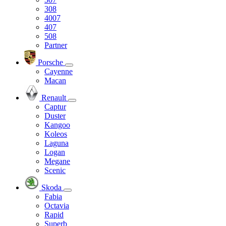
308
4007
407
508
Partner
Porsche
Cayenne
Macan
Renault
Captur
Duster
Kangoo
Koleos
Laguna
Logan
Megane
Scenic
Skoda
Fabia
Octavia
Rapid
Superb