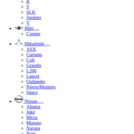
R
S
SLK
Sprinter
V
Mini
Cooper
Mitsubishi
ASX
Carisma
Colt
Grandis
L200
Lancer
Outlander
Pajero/Montero
Space
Nissan
Almera
Juke
Micra
Murano
Navara
Note