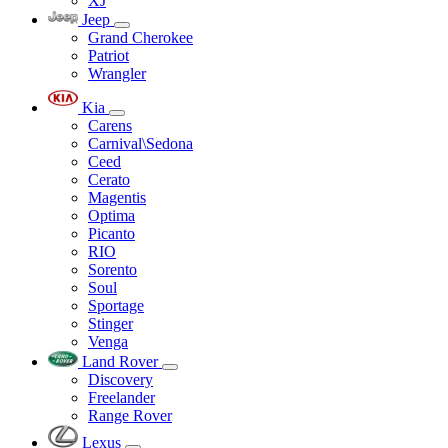
XJ
Jeep
Grand Cherokee
Patriot
Wrangler
Kia
Carens
Carnival\Sedona
Ceed
Cerato
Magentis
Optima
Picanto
RIO
Sorento
Soul
Sportage
Stinger
Venga
Land Rover
Discovery
Freelander
Range Rover
Lexus