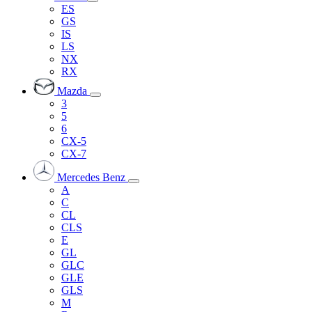
ES
GS
IS
LS
NX
RX
Mazda
3
5
6
CX-5
CX-7
Mercedes Benz
A
C
CL
CLS
E
GL
GLC
GLE
GLS
M