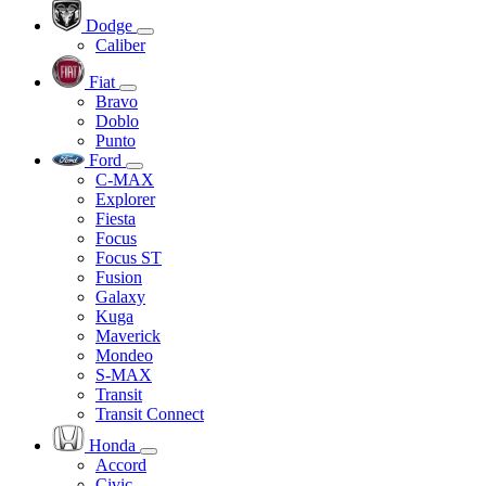
Dodge
Caliber
Fiat
Bravo
Doblo
Punto
Ford
C-MAX
Explorer
Fiesta
Focus
Focus ST
Fusion
Galaxy
Kuga
Maverick
Mondeo
S-MAX
Transit
Transit Connect
Honda
Accord
Civic