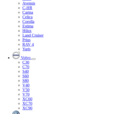
Avensis
C-HR
Carina
Celica
Corolla
Estima
Hilux
Land Cruiser
Prius
RAV 4
Yaris
Volvo
C30
C70
S40
S60
S80
V40
V50
V70
XC60
XC70
XC90