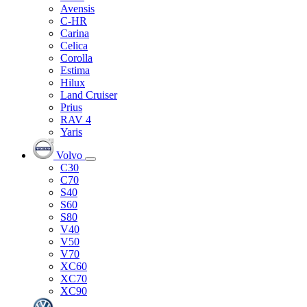
Avensis
C-HR
Carina
Celica
Corolla
Estima
Hilux
Land Cruiser
Prius
RAV 4
Yaris
Volvo
C30
C70
S40
S60
S80
V40
V50
V70
XC60
XC70
XC90