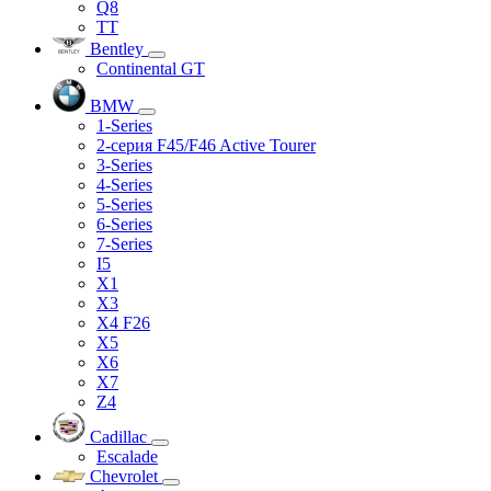
Q8
TT
Bentley
Continental GT
BMW
1-Series
2-серия F45/F46 Active Tourer
3-Series
4-Series
5-Series
6-Series
7-Series
I5
X1
X3
X4 F26
X5
X6
X7
Z4
Cadillac
Escalade
Chevrolet