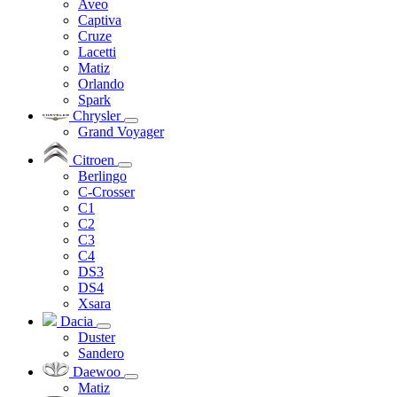
Aveo
Captiva
Cruze
Lacetti
Matiz
Orlando
Spark
Chrysler
Grand Voyager
Citroen
Berlingo
C-Crosser
C1
C2
C3
C4
DS3
DS4
Xsara
Dacia
Duster
Sandero
Daewoo
Matiz