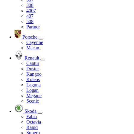
308
4007
407
508
Partner
Porsche
Cayenne
Macan
Renault
Captur
Duster
Kangoo
Koleos
Laguna
Logan
Megane
Scenic
Skoda
Fabia
Octavia
Rapid
Superb