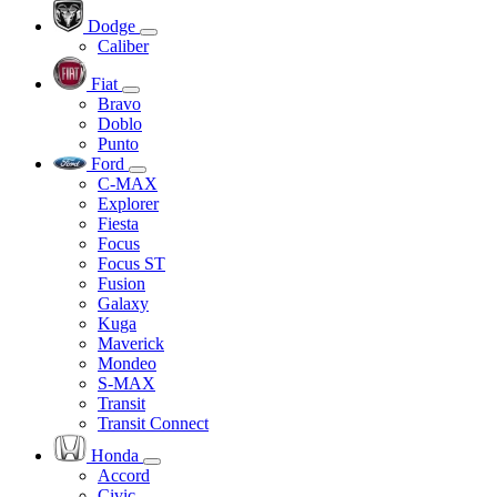
Dodge
Caliber
Fiat
Bravo
Doblo
Punto
Ford
C-MAX
Explorer
Fiesta
Focus
Focus ST
Fusion
Galaxy
Kuga
Maverick
Mondeo
S-MAX
Transit
Transit Connect
Honda
Accord
Civic