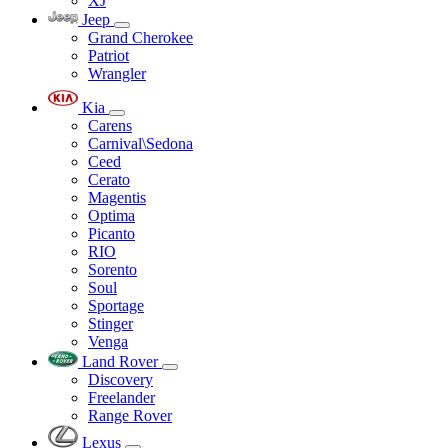
XJ
Jeep
Grand Cherokee
Patriot
Wrangler
Kia
Carens
Carnival\Sedona
Ceed
Cerato
Magentis
Optima
Picanto
RIO
Sorento
Soul
Sportage
Stinger
Venga
Land Rover
Discovery
Freelander
Range Rover
Lexus