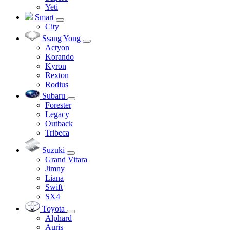
Yeti
Smart
City
Ssang Yong
Actyon
Korando
Kyron
Rexton
Rodius
Subaru
Forester
Legacy
Outback
Tribeca
Suzuki
Grand Vitara
Jimny
Liana
Swift
SX4
Toyota
Alphard
Auris