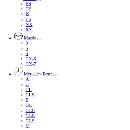
ES
GS
IS
LS
NX
RX
Mazda
3
5
6
CX-5
CX-7
Mercedes Benz
A
C
CL
CLS
E
GL
GLC
GLE
GLS
M