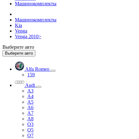
Машинокомплекты
Машинокомплекты
Kia
Venga
Venga 2010>
Выберите авто
Выберите авто
Alfa Romeo
159
Audi
A3
A4
A5
A6
A7
A8
Q3
Q5
Q7