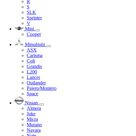
R
S
SLK
Sprinter
V
Mini
Cooper
Mitsubishi
ASX
Carisma
Colt
Grandis
L200
Lancer
Outlander
Pajero/Montero
Space
Nissan
Almera
Juke
Micra
Murano
Navara
Note