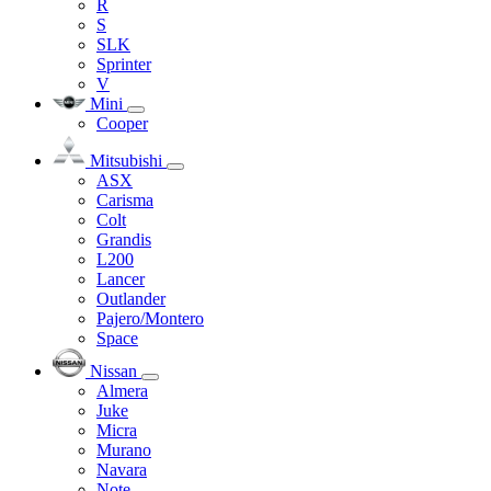
R
S
SLK
Sprinter
V
Mini
Cooper
Mitsubishi
ASX
Carisma
Colt
Grandis
L200
Lancer
Outlander
Pajero/Montero
Space
Nissan
Almera
Juke
Micra
Murano
Navara
Note