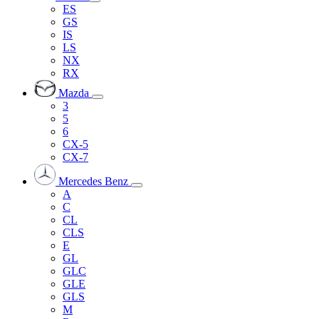
ES
GS
IS
LS
NX
RX
Mazda
3
5
6
CX-5
CX-7
Mercedes Benz
A
C
CL
CLS
E
GL
GLC
GLE
GLS
M