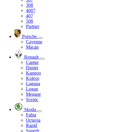
308
4007
407
508
Partner
Porsche
Cayenne
Macan
Renault
Captur
Duster
Kangoo
Koleos
Laguna
Logan
Megane
Scenic
Skoda
Fabia
Octavia
Rapid
Superb