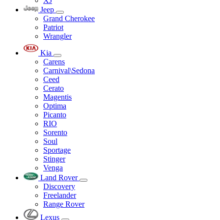
XJ
Jeep
Grand Cherokee
Patriot
Wrangler
Kia
Carens
Carnival\Sedona
Ceed
Cerato
Magentis
Optima
Picanto
RIO
Sorento
Soul
Sportage
Stinger
Venga
Land Rover
Discovery
Freelander
Range Rover
Lexus