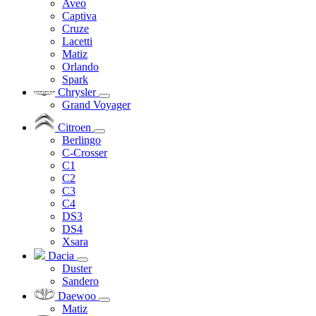
Aveo
Captiva
Cruze
Lacetti
Matiz
Orlando
Spark
Chrysler
Grand Voyager
Citroen
Berlingo
C-Crosser
C1
C2
C3
C4
DS3
DS4
Xsara
Dacia
Duster
Sandero
Daewoo
Matiz