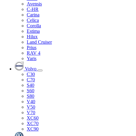
Avensis
C-HR
Carina
Celica
Corolla
Estima
Hilux
Land Cruiser
Prius
RAV 4
Yaris
Volvo
C30
C70
S40
S60
S80
V40
V50
V70
XC60
XC70
XC90