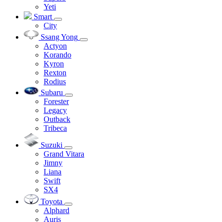
Yeti
Smart
City
Ssang Yong
Actyon
Korando
Kyron
Rexton
Rodius
Subaru
Forester
Legacy
Outback
Tribeca
Suzuki
Grand Vitara
Jimny
Liana
Swift
SX4
Toyota
Alphard
Auris