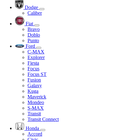
Dodge
Caliber
Fiat
Bravo
Doblo
Punto
Ford
C-MAX
Explorer
Fiesta
Focus
Focus ST
Fusion
Galaxy
Kuga
Maverick
Mondeo
S-MAX
Transit
Transit Connect
Honda
Accord
Civic