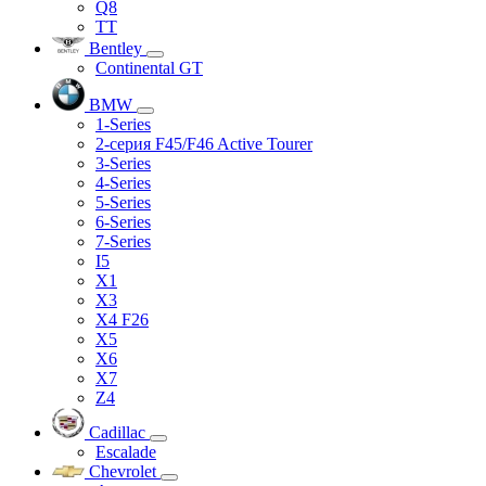
Q8
TT
Bentley
Continental GT
BMW
1-Series
2-серия F45/F46 Active Tourer
3-Series
4-Series
5-Series
6-Series
7-Series
I5
X1
X3
X4 F26
X5
X6
X7
Z4
Cadillac
Escalade
Chevrolet