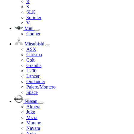
R
S
SLK
Sprinter
V
Mini
Cooper
Mitsubishi
ASX
Carisma
Colt
Grandis
L200
Lancer
Outlander
Pajero/Montero
Space
Nissan
Almera
Juke
Micra
Murano
Navara
Note