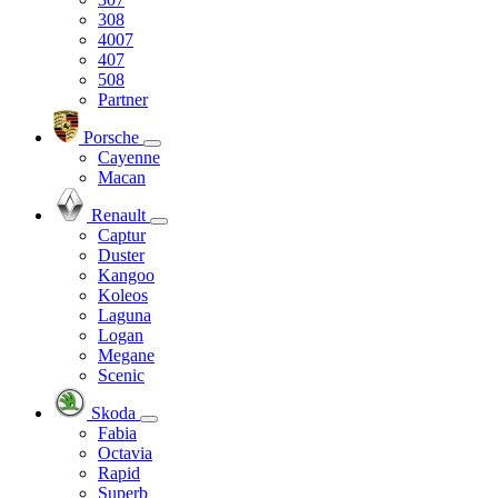
308
4007
407
508
Partner
Porsche
Cayenne
Macan
Renault
Captur
Duster
Kangoo
Koleos
Laguna
Logan
Megane
Scenic
Skoda
Fabia
Octavia
Rapid
Superb