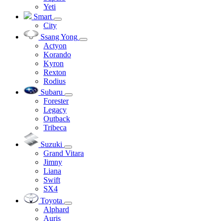
Yeti
Smart
City
Ssang Yong
Actyon
Korando
Kyron
Rexton
Rodius
Subaru
Forester
Legacy
Outback
Tribeca
Suzuki
Grand Vitara
Jimny
Liana
Swift
SX4
Toyota
Alphard
Auris