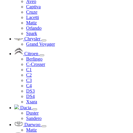
Aveo
Captiva
Cruze
Lacetti
Matiz
Orlando
Spark
Chrysler
Grand Voyager
Citroen
Berlingo
C-Crosser
C1
C2
C3
C4
DS3
DS4
Xsara
Dacia
Duster
Sandero
Daewoo
Matiz