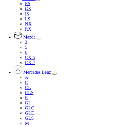
ES
GS
IS
LS
NX
RX
Mazda
3
5
6
CX-5
CX-7
Mercedes Benz
A
C
CL
CLS
E
GL
GLC
GLE
GLS
M