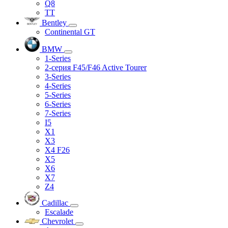
Q8
TT
Bentley
Continental GT
BMW
1-Series
2-серия F45/F46 Active Tourer
3-Series
4-Series
5-Series
6-Series
7-Series
I5
X1
X3
X4 F26
X5
X6
X7
Z4
Cadillac
Escalade
Chevrolet