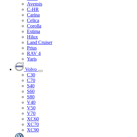
Avensis
C-HR
Carina
Celica
Corolla
Estima
Hilux
Land Cruiser
Prius
RAV 4
Yaris
Volvo
C30
C70
S40
S60
S80
V40
V50
V70
XC60
XC70
XC90