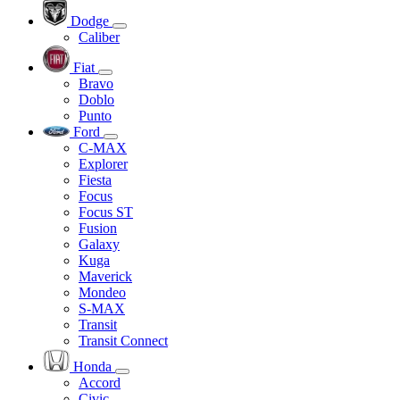
Dodge
Caliber
Fiat
Bravo
Doblo
Punto
Ford
C-MAX
Explorer
Fiesta
Focus
Focus ST
Fusion
Galaxy
Kuga
Maverick
Mondeo
S-MAX
Transit
Transit Connect
Honda
Accord
Civic