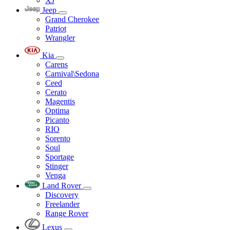
XJ
Jeep
Grand Cherokee
Patriot
Wrangler
Kia
Carens
Carnival\Sedona
Ceed
Cerato
Magentis
Optima
Picanto
RIO
Sorento
Soul
Sportage
Stinger
Venga
Land Rover
Discovery
Freelander
Range Rover
Lexus