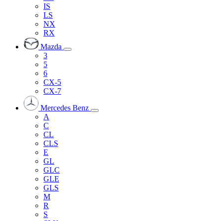
IS
LS
NX
RX
Mazda
3
5
6
CX-5
CX-7
Mercedes Benz
A
C
CL
CLS
E
GL
GLC
GLE
GLS
M
R
S