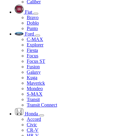
Caliber
Fiat
Bravo
Doblo
Punto
Ford
C-MAX
Explorer
Fiesta
Focus
Focus ST
Fusion
Galaxy
Kuga
Maverick
Mondeo
S-MAX
Transit
Transit Connect
Honda
Accord
Civic
CR-V
HR-V