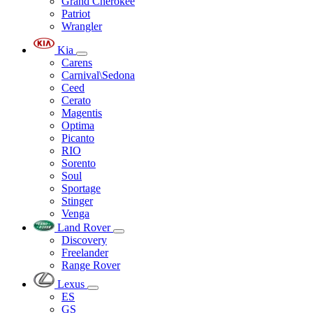
Grand Cherokee
Patriot
Wrangler
Kia
Carens
Carnival\Sedona
Ceed
Cerato
Magentis
Optima
Picanto
RIO
Sorento
Soul
Sportage
Stinger
Venga
Land Rover
Discovery
Freelander
Range Rover
Lexus
ES
GS