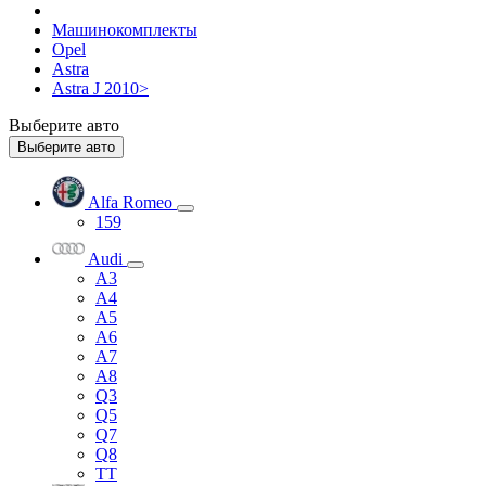
Машинокомплекты
Opel
Astra
Astra J 2010>
Выберите авто
Выберите авто
Alfa Romeo
159
Audi
A3
A4
A5
A6
A7
A8
Q3
Q5
Q7
Q8
TT