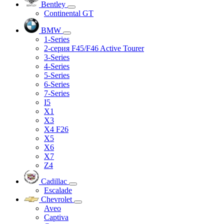
Bentley
Continental GT
BMW
1-Series
2-серия F45/F46 Active Tourer
3-Series
4-Series
5-Series
6-Series
7-Series
I5
X1
X3
X4 F26
X5
X6
X7
Z4
Cadillac
Escalade
Chevrolet
Aveo
Captiva