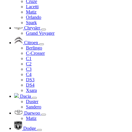
Cruze
Lacetti
Matiz
Orlando
Spark
Chrysler
Grand Voyager
Citroen
Berlingo
C-Crosser
C1
C2
C3
C4
DS3
DS4
Xsara
Dacia
Duster
Sandero
Daewoo
Matiz
Dodge