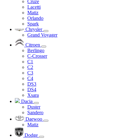
Cruze
Lacetti
Matiz
Orlando
Spark
Chrysler
Grand Voyager
Citroen
Berlingo
C-Crosser
C1
C2
C3
C4
DS3
DS4
Xsara
Dacia
Duster
Sandero
Daewoo
Matiz
Dodge