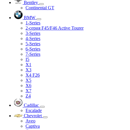
Bentley
Continental GT
BMW
1-Series
2-серия F45/F46 Active Tourer
3-Series
4-Series
5-Series
6-Series
7-Series
I5
X1
X3
X4 F26
X5
X6
X7
Z4
Cadillac
Escalade
Chevrolet
Aveo
Captiva