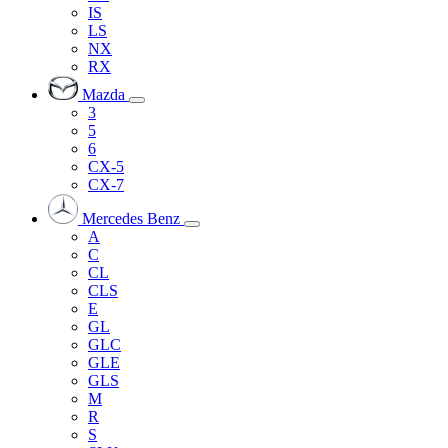
IS
LS
NX
RX
Mazda
3
5
6
CX-5
CX-7
Mercedes Benz
A
C
CL
CLS
E
GL
GLC
GLE
GLS
M
R
S