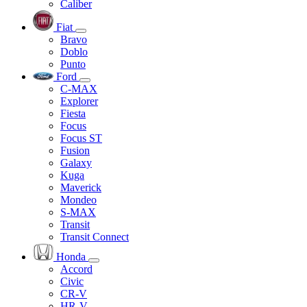
Caliber
Fiat
Bravo
Doblo
Punto
Ford
C-MAX
Explorer
Fiesta
Focus
Focus ST
Fusion
Galaxy
Kuga
Maverick
Mondeo
S-MAX
Transit
Transit Connect
Honda
Accord
Civic
CR-V
HR-V