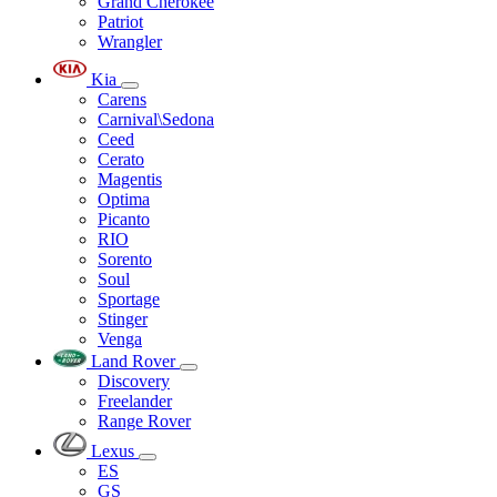
Grand Cherokee
Patriot
Wrangler
Kia
Carens
Carnival\Sedona
Ceed
Cerato
Magentis
Optima
Picanto
RIO
Sorento
Soul
Sportage
Stinger
Venga
Land Rover
Discovery
Freelander
Range Rover
Lexus
ES
GS