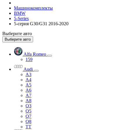
Машинокомплекты
BMW
5-Series
5-серия G30/G31 2016-2020
Выберите авто
Выберите авто
Alfa Romeo
159
Audi
A3
A4
A5
A6
A7
A8
Q3
Q5
Q7
Q8
TT