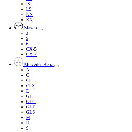
IS
LS
NX
RX
Mazda
3
5
6
CX-5
CX-7
Mercedes Benz
A
C
CL
CLS
E
GL
GLC
GLE
GLS
M
R
S