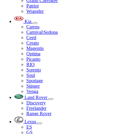
Grand Cherokee
Patriot
Wrangler
Kia
Carens
Carnival\Sedona
Ceed
Cerato
Magentis
Optima
Picanto
RIO
Sorento
Soul
Sportage
Stinger
Venga
Land Rover
Discovery
Freelander
Range Rover
Lexus
ES
GS