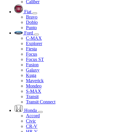
Caliber
Fiat
Bravo
Doblo
Punto
Ford
C-MAX
Explorer
Fiesta
Focus
Focus ST
Fusion
Galaxy
Kuga
Maverick
Mondeo
S-MAX
Transit
Transit Connect
Honda
Accord
Civic
CR-V
HR-V