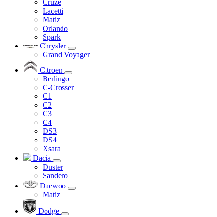
Cruze
Lacetti
Matiz
Orlando
Spark
Chrysler
Grand Voyager
Citroen
Berlingo
C-Crosser
C1
C2
C3
C4
DS3
DS4
Xsara
Dacia
Duster
Sandero
Daewoo
Matiz
Dodge