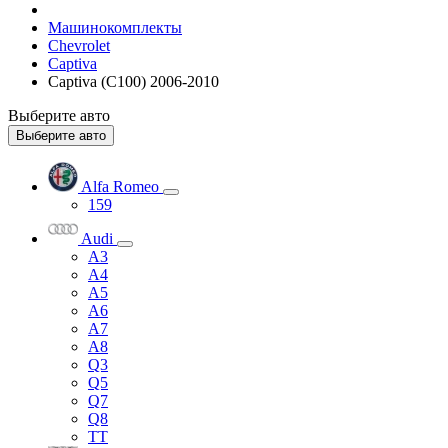
Машинокомплекты
Chevrolet
Captiva
Captiva (C100) 2006-2010
Выберите авто
Выберите авто
Alfa Romeo
159
Audi
A3
A4
A5
A6
A7
A8
Q3
Q5
Q7
Q8
TT