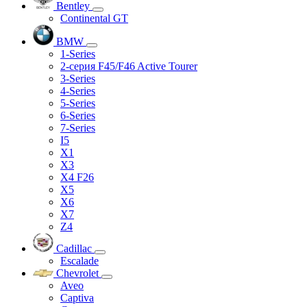
Bentley
Continental GT
BMW
1-Series
2-серия F45/F46 Active Tourer
3-Series
4-Series
5-Series
6-Series
7-Series
I5
X1
X3
X4 F26
X5
X6
X7
Z4
Cadillac
Escalade
Chevrolet
Aveo
Captiva