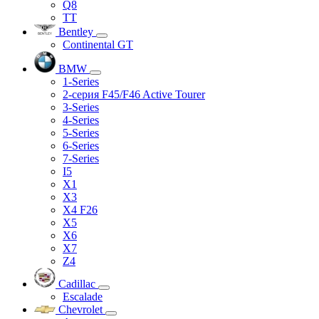
Q8
TT
Bentley
Continental GT
BMW
1-Series
2-серия F45/F46 Active Tourer
3-Series
4-Series
5-Series
6-Series
7-Series
I5
X1
X3
X4 F26
X5
X6
X7
Z4
Cadillac
Escalade
Chevrolet