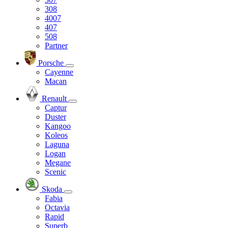
308
4007
407
508
Partner
Porsche
Cayenne
Macan
Renault
Captur
Duster
Kangoo
Koleos
Laguna
Logan
Megane
Scenic
Skoda
Fabia
Octavia
Rapid
Superb