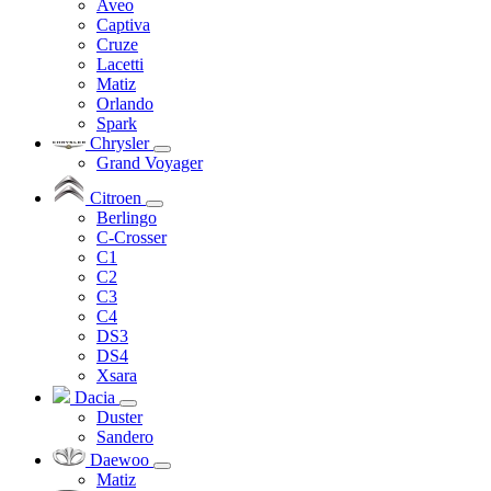
Aveo
Captiva
Cruze
Lacetti
Matiz
Orlando
Spark
Chrysler
Grand Voyager
Citroen
Berlingo
C-Crosser
C1
C2
C3
C4
DS3
DS4
Xsara
Dacia
Duster
Sandero
Daewoo
Matiz