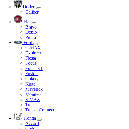
Dodge
Caliber
Fiat
Bravo
Doblo
Punto
Ford
C-MAX
Explorer
Fiesta
Focus
Focus ST
Fusion
Galaxy
Kuga
Maverick
Mondeo
S-MAX
Transit
Transit Connect
Honda
Accord
Civic