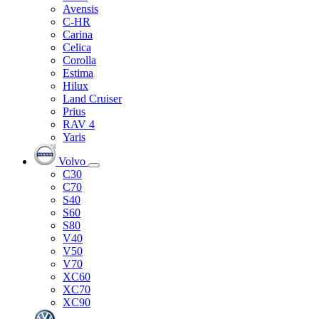
Avensis
C-HR
Carina
Celica
Corolla
Estima
Hilux
Land Cruiser
Prius
RAV 4
Yaris
Volvo
C30
C70
S40
S60
S80
V40
V50
V70
XC60
XC70
XC90