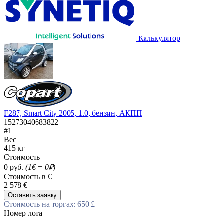
Калькулятор
F287, Smart City 2005, 1.0, бензин, АКПП
15273040683822
#1
Вес
415 кг
Стоимость
0 руб.
(1€ = 0₽)
Стоимость в €
2 578 €
Оставить заявку
Стоимость на торгах: 650 £
Номер лота