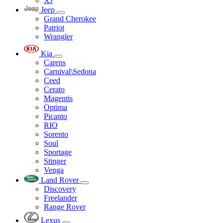
XJ
Jeep
Grand Cherokee
Patriot
Wrangler
Kia
Carens
Carnival\Sedona
Ceed
Cerato
Magentis
Optima
Picanto
RIO
Sorento
Soul
Sportage
Stinger
Venga
Land Rover
Discovery
Freelander
Range Rover
Lexus