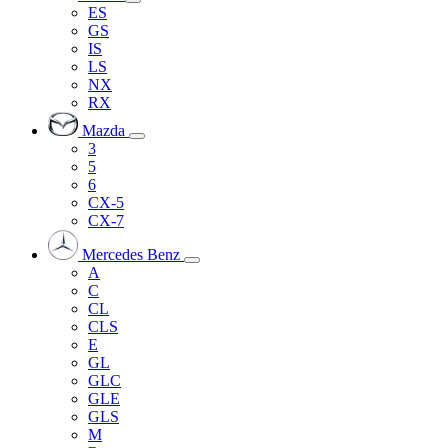
ES
GS
IS
LS
NX
RX
Mazda
3
5
6
CX-5
CX-7
Mercedes Benz
A
C
CL
CLS
E
GL
GLC
GLE
GLS
M