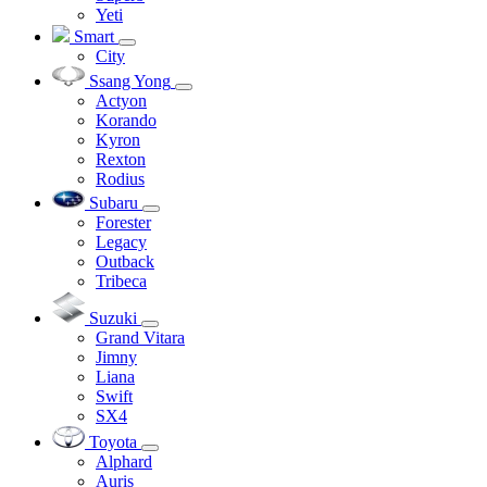
Yeti
Smart
City
Ssang Yong
Actyon
Korando
Kyron
Rexton
Rodius
Subaru
Forester
Legacy
Outback
Tribeca
Suzuki
Grand Vitara
Jimny
Liana
Swift
SX4
Toyota
Alphard
Auris