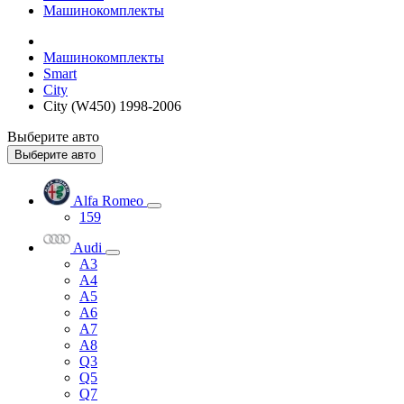
Машинокомплекты
Машинокомплекты
Smart
City
City (W450) 1998-2006
Выберите авто
Выберите авто
Alfa Romeo
159
Audi
A3
A4
A5
A6
A7
A8
Q3
Q5
Q7