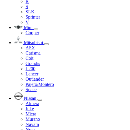
R
S
SLK
Sprinter
V
Mini
Cooper
Mitsubishi
ASX
Carisma
Colt
Grandis
L200
Lancer
Outlander
Pajero/Montero
Space
Nissan
Almera
Juke
Micra
Murano
Navara
Note